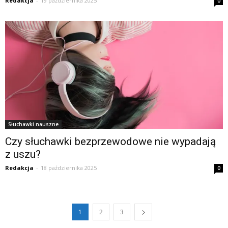
Redakcja
-
19 października 2025
0
Słuchawki nauszne
Czy słuchawki bezprzewodowe nie wypadają
z uszu?
Redakcja
-
18 października 2025
0
1
2
3