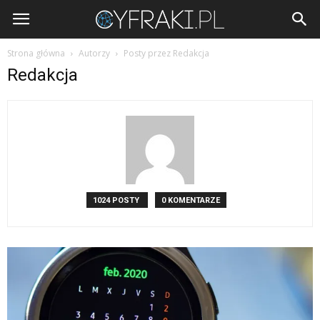
Cyfraki.pl
Strona główna
Autorzy
Posty przez Redakcja
Redakcja
1024 POSTY
0 KOMENTARZE