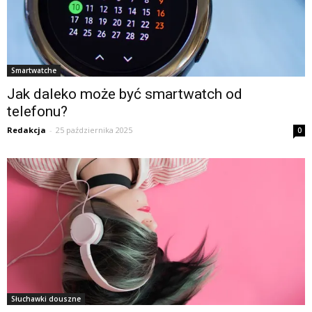
Smartwatche
Jak daleko może być smartwatch od
telefonu?
Redakcja
-
25 października 2025
0
Słuchawki douszne