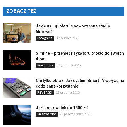
ZOBACZ TEŻ
Jakie usługi oferuje nowoczesne studio
filmowe?
8 czerwca 2026
Fotografia
Simline – przenieś fizykę toru prosto do Twoich
dłoni!
31 grudnia 2025
Komputery
Nie tylko obraz. Jak system Smart TV wpływa na
codzienne korzystanie...
29 grudnia 2025
RTV i AGD
Jaki smartwatch do 1500 zł?
25 października 2025
Smartwatche