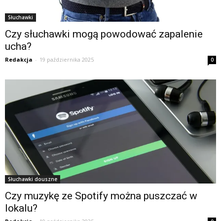
Słuchawki
Czy słuchawki mogą powodować zapalenie
ucha?
Redakcja
-
19 października 2025
0
Słuchawki douszne
Czy muzykę ze Spotify można puszczać w
lokalu?