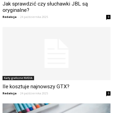
Jak sprawdzić czy słuchawki JBL są
oryginalne?
Redakcja
-
24 października 2025
0
Karty graficzne NVIDIA
Ile kosztuje najnowszy GTX?
Redakcja
-
24 października 2025
0