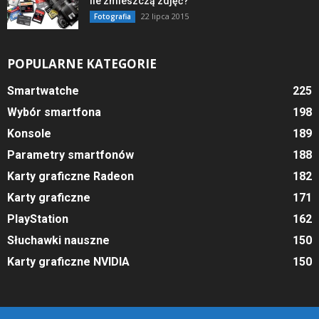
ile zmieszczą zdjęć?
22 lipca 2015
Fotografia
POPULARNE KATEGORIE
Smartwatche
225
Wybór smartfona
198
Konsole
189
Parametry smartfonów
188
Karty graficzne Radeon
182
Karty graficzne
171
PlayStation
162
Słuchawki nauszne
150
Karty graficzne NVIDIA
150