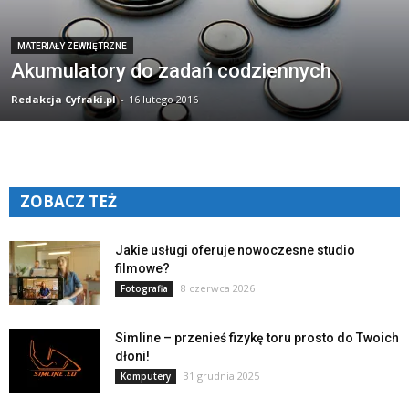
MATERIAŁY ZEWNĘTRZNE
Akumulatory do zadań codziennych
Redakcja Cyfraki.pl
-
16 lutego 2016
ZOBACZ TEŻ
Jakie usługi oferuje nowoczesne studio
filmowe?
8 czerwca 2026
Fotografia
Simline – przenieś fizykę toru prosto do Twoich
dłoni!
31 grudnia 2025
Komputery