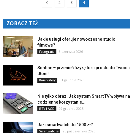
2
3
4
ZOBACZ TEŻ
Jakie usługi oferuje nowoczesne studio
filmowe?
8 czerwca 2026
Fotografia
Simline – przenieś fizykę toru prosto do Twoich
dłoni!
31 grudnia 2025
Komputery
Nie tylko obraz. Jak system Smart TV wpływa na
codzienne korzystanie...
29 grudnia 2025
RTV i AGD
Jaki smartwatch do 1500 zł?
25 października 2025
Smartwatche