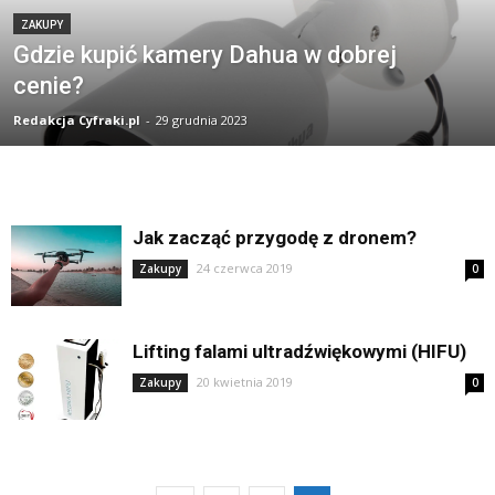
ZAKUPY
Gdzie kupić kamery Dahua w dobrej
cenie?
Redakcja Cyfraki.pl
-
29 grudnia 2023
Jak zacząć przygodę z dronem?
24 czerwca 2019
Zakupy
0
Lifting falami ultradźwiękowymi (HIFU)
20 kwietnia 2019
Zakupy
0