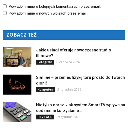
Powiadom mnie o kolejnych komentarzach przez email.
Powiadom mnie o nowych wpisach przez email.
ZOBACZ TEŻ
Jakie usługi oferuje nowoczesne studio
filmowe?
8 czerwca 2026
Fotografia
Simline – przenieś fizykę toru prosto do Twoich
dłoni!
31 grudnia 2025
Komputery
Nie tylko obraz. Jak system Smart TV wpływa na
codzienne korzystanie...
29 grudnia 2025
RTV i AGD