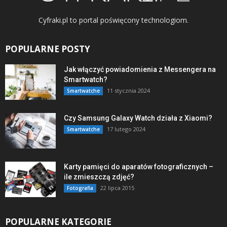
Cyfraki.pl to portal poświęcony technologiom.
POPULARNE POSTY
Jak włączyć powiadomienia z Messengera na
Smartwatch?
11 stycznia 2024
Smartwatche
Czy Samsung Galaxy Watch działa z Xiaomi?
17 lutego 2024
Smartwatche
Karty pamięci do aparatów fotograficznych –
ile zmieszczą zdjęć?
22 lipca 2015
Fotografia
POPULARNE KATEGORIE