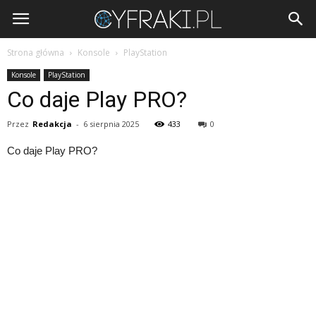
Cyfraki.pl
Strona główna
Konsole
PlayStation
Konsole
PlayStation
Co daje Play PRO?
Przez
Redakcja
-
6 sierpnia 2025
433
0
Co daje Play PRO?