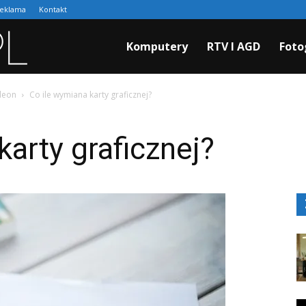
eklama
Kontakt
Cyfraki.pl
Komputery
RTV I AGD
Foto
adeon
Co ile wymiana karty graficznej?
karty graficznej?