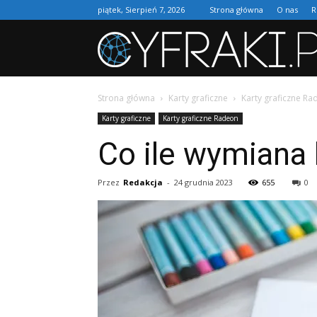
piątek, Sierpień 7, 2026
Strona główna
O nas
R
Strona główna
Karty graficzne
Karty graficzne R
Karty graficzne
Karty graficzne Radeon
Co ile wymiana 
Przez
Redakcja
-
24 grudnia 2023
655
0