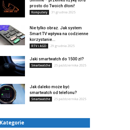
Simline – przenieś fizykę toru
prosto do Twoich dłoni!
31 grudnia 2025
Komputery
Nie tylko obraz. Jak system
Smart TV wpływa na codzienne
korzystanie...
29 grudnia 2025
RTV i AGD
Jaki smartwatch do 1500 zł?
25 października 2025
Smartwatche
Jak daleko może być
smartwatch od telefonu?
25 października 2025
Smartwatche
Kategorie