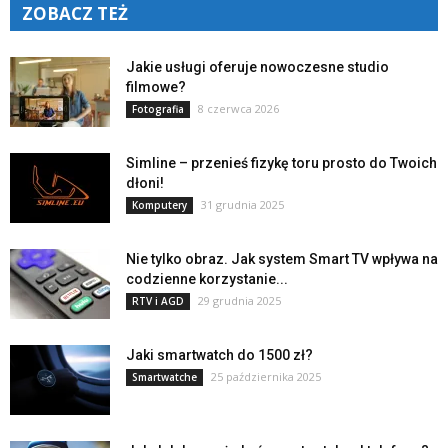
ZOBACZ TEŻ
Jakie usługi oferuje nowoczesne studio
filmowe?
8 czerwca 2026
Fotografia
Simline – przenieś fizykę toru prosto do Twoich
dłoni!
31 grudnia 2025
Komputery
Nie tylko obraz. Jak system Smart TV wpływa na
codzienne korzystanie...
29 grudnia 2025
RTV i AGD
Jaki smartwatch do 1500 zł?
25 października 2025
Smartwatche