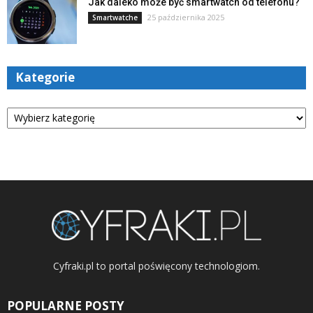
Jak daleko może być smartwatch od telefonu?
25 października 2025
Smartwatche
Kategorie
Kategorie
Cyfraki.pl to portal poświęcony technologiom.
POPULARNE POSTY