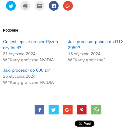
Udostępnij
Kliknij
Kliknij,
Click
Click
na
by
aby
to
to
Twitterze(Otwiera
wydrukować(Otwiera
wysłać
share
share
się
się
to
on
on
w
w
do
Facebook(Otwiera
Google+
nowym
nowym
znajomego
się
(Otwiera
oknie)
oknie)
przez
w
się
e-
nowym
w
Podobne
mail(Otwiera
oknie)
nowym
się
oknie)
w
Co jest lepsze do gier Ryzen
Jaki procesor pasuje do RTX
nowym
czy Intel?
3050?
oknie)
31 stycznia 2024
18 stycznia 2024
W "Karty graficzne NVIDIA"
W "Karty graficzne"
Jaki procesor do 600 zł?
25 stycznia 2024
W "Karty graficzne NVIDIA"