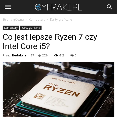
Cyfraki.pl
Strona główna
Komputery
Karty graficzne
Komputery
Karty graficzne
Co jest lepsze Ryzen 7 czy
Intel Core i5?
Przez
Redakcja
-
27 maja 2024
642
0