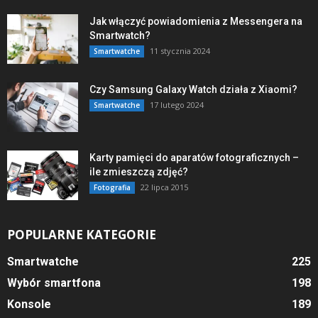
Jak włączyć powiadomienia z Messengera na
Smartwatch?
11 stycznia 2024
Smartwatche
Czy Samsung Galaxy Watch działa z Xiaomi?
17 lutego 2024
Smartwatche
Karty pamięci do aparatów fotograficznych –
ile zmieszczą zdjęć?
22 lipca 2015
Fotografia
POPULARNE KATEGORIE
Smartwatche
225
Wybór smartfona
198
Konsole
189