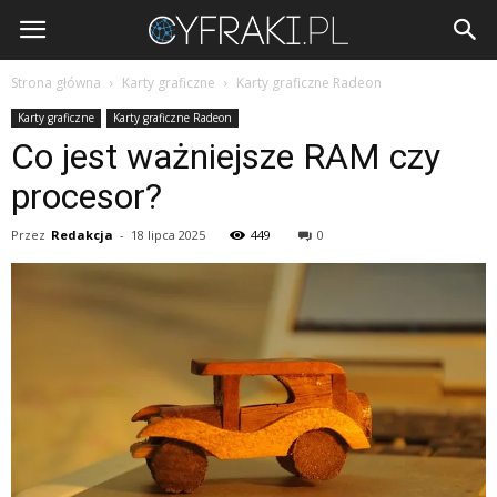
Cyfraki.pl
Strona główna
Karty graficzne
Karty graficzne Radeon
Karty graficzne
Karty graficzne Radeon
Co jest ważniejsze RAM czy
procesor?
Przez
Redakcja
-
18 lipca 2025
449
0