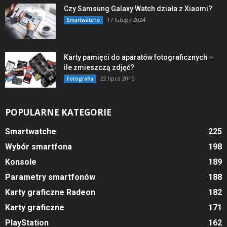
Czy Samsung Galaxy Watch działa z Xiaomi?
17 lutego 2024
Smartwatche
Karty pamięci do aparatów fotograficznych –
ile zmieszczą zdjęć?
22 lipca 2015
Fotografia
POPULARNE KATEGORIE
Smartwatche
225
Wybór smartfona
198
Konsole
189
Parametry smartfonów
188
Karty graficzne Radeon
182
Karty graficzne
171
PlayStation
162