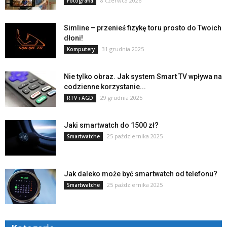
8 czerwca 2026
Fotografia
Simline – przenieś fizykę toru prosto do Twoich
dłoni!
31 grudnia 2025
Komputery
Nie tylko obraz. Jak system Smart TV wpływa na
codzienne korzystanie...
29 grudnia 2025
RTV i AGD
Jaki smartwatch do 1500 zł?
25 października 2025
Smartwatche
Jak daleko może być smartwatch od telefonu?
25 października 2025
Smartwatche