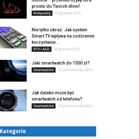
Simline – przenieś fizykę toru
prosto do Twoich dłoni!
31 grudnia 2025
Komputery
Nie tylko obraz. Jak system
Smart TV wpływa na codzienne
korzystanie...
29 grudnia 2025
RTV i AGD
Jaki smartwatch do 1500 zł?
25 października 2025
Smartwatche
Jak daleko może być
smartwatch od telefonu?
25 października 2025
Smartwatche
Kategorie