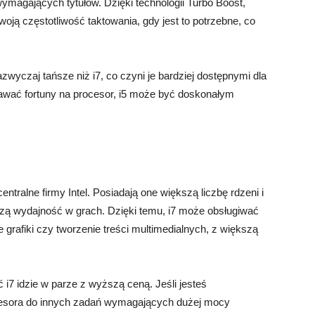
wymagających tytułów. Dzięki technologii Turbo Boost,
ją częstotliwość taktowania, gdy jest to potrzebne, co
wyczaj tańsze niż i7, co czyni je bardziej dostępnymi dla
dawać fortuny na procesor, i5 może być doskonałym
ntralne firmy Intel. Posiadają one większą liczbę rdzeni i
pszą wydajność w grach. Dzięki temu, i7 może obsługiwać
e grafiki czy tworzenie treści multimedialnych, z większą
7 idzie w parze z wyższą ceną. Jeśli jesteś
cesora do innych zadań wymagających dużej mocy