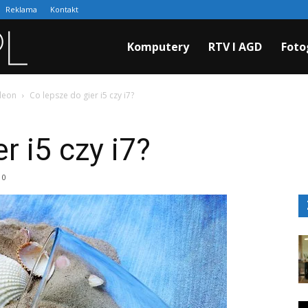
Reklama
Kontakt
Cyfraki.pl
Komputery
RTV I AGD
Foto
adeon
Co lepsze do gier i5 czy i7?
r i5 czy i7?
0