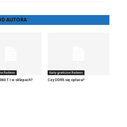
 OD AUTORA
zne Radeon
Karty graficzne Radeon
060 T.I w sklepach?
Czy DDR5 się opłaca?