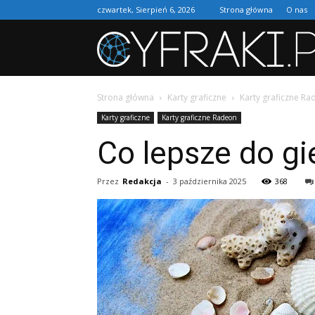
czwartek, Sierpień 6, 2026
Strona główna
O nas
Strona główna
Karty graficzne
Karty graficzne R
Karty graficzne
Karty graficzne Radeon
Co lepsze do gie
Przez
Redakcja
-
3 października 2025
368