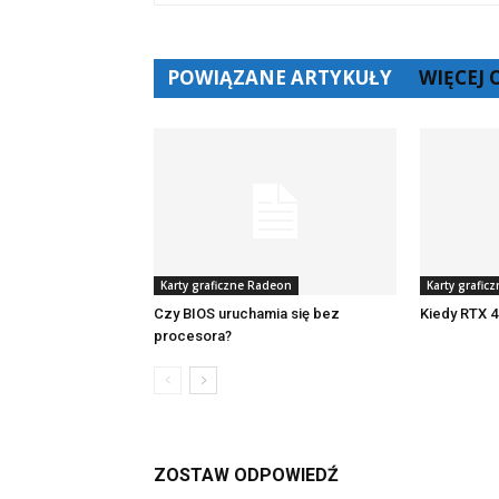
POWIĄZANE ARTYKUŁY
WIĘCEJ
Karty graficzne Radeon
Karty grafic
Czy BIOS uruchamia się bez
Kiedy RTX 4
procesora?
ZOSTAW ODPOWIEDŹ