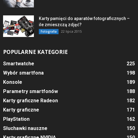
Karty pamięci do aparatów fotograficznych –
ile zmieszczą zdjęć?
22 lipca 2015
Fotografia
POPULARNE KATEGORIE
Smartwatche
225
Wybór smartfona
198
Konsole
189
Parametry smartfonów
188
Karty graficzne Radeon
182
Karty graficzne
171
PlayStation
162
Słuchawki nauszne
150
Karty graficzne NVIDIA
150