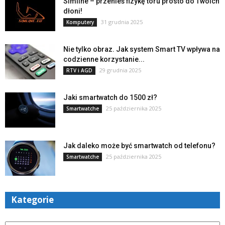
Simline – przenieś fizykę toru prosto do Twoich
dłoni!
31 grudnia 2025
Komputery
Nie tylko obraz. Jak system Smart TV wpływa na
codzienne korzystanie...
29 grudnia 2025
RTV i AGD
Jaki smartwatch do 1500 zł?
25 października 2025
Smartwatche
Jak daleko może być smartwatch od telefonu?
25 października 2025
Smartwatche
Kategorie
Kategorie