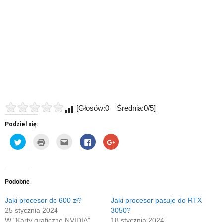
[Głosów:0 Średnia:0/5]
Podziel się:
Udostępnij
Kliknij
Kliknij,
Click
Click
na
by
aby
to
to
Twitterze(Otwiera
wydrukować(Otwiera
wysłać
share
share
się
się
to
on
on
w
w
do
Facebook(Otwiera
Google+
nowym
nowym
znajomego
się
(Otwiera
oknie)
oknie)
przez
w
się
e-
nowym
w
Podobne
mail(Otwiera
oknie)
nowym
się
oknie)
w
Jaki procesor do 600 zł?
Jaki procesor pasuje do RTX
nowym
25 stycznia 2024
3050?
oknie)
W "Karty graficzne NVIDIA"
18 stycznia 2024