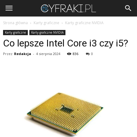
Cyfraki.pl
Strona główna
Karty graficzne
Karty graficzne NVIDIA
Karty graficzne
Karty graficzne NVIDIA
Co lepsze Intel Core i3 czy i5?
Przez
Redakcja
-
4 sierpnia 2024
836
0