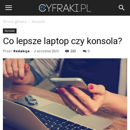
Cyfraki.pl
Strona główna
Konsole
Konsole
Co lepsze laptop czy konsola?
Przez
Redakcja
-
2 września 2025
263
0