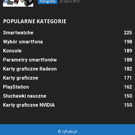
22 lipca 2015
Fotografia
POPULARNE KATEGORIE
Smartwatche
225
Wybór smartfona
198
Konsole
189
Parametry smartfonów
188
Karty graficzne Radeon
182
Karty graficzne
171
PlayStation
162
Słuchawki nauszne
150
Karty graficzne NVIDIA
150
© cyfraki.pl