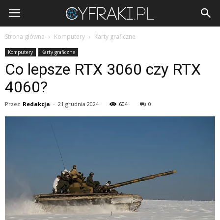
Cyfraki.pl
Strona główna
Komputery
Karty graficzne
Komputery
Karty graficzne
Co lepsze RTX 3060 czy RTX
4060?
Przez
Redakcja
-
21 grudnia 2024
604
0