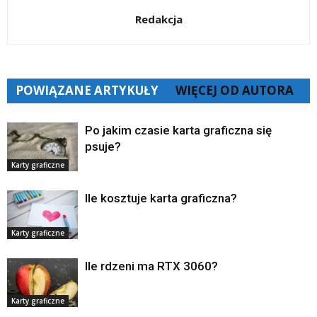
Redakcja
POWIĄZANE ARTYKUŁY
WIĘCEJ OD AUTORA
Po jakim czasie karta graficzna się
psuje?
Karty graficzne
Ile kosztuje karta graficzna?
Karty graficzne
Ile rdzeni ma RTX 3060?
Karty graficzne