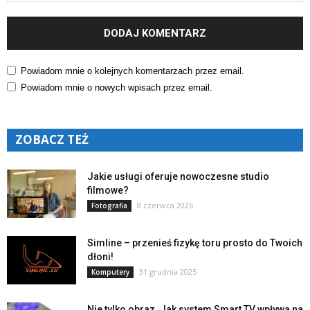
Powiadom mnie o kolejnych komentarzach przez email.
Powiadom mnie o nowych wpisach przez email.
ZOBACZ TEŻ
Jakie usługi oferuje nowoczesne studio
filmowe?
8 czerwca 2026
Fotografia
Simline – przenieś fizykę toru prosto do Twoich
dłoni!
31 grudnia 2025
Komputery
Nie tylko obraz. Jak system Smart TV wpływa na