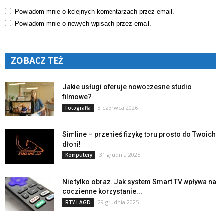
Powiadom mnie o kolejnych komentarzach przez email.
Powiadom mnie o nowych wpisach przez email.
ZOBACZ TEŻ
Jakie usługi oferuje nowoczesne studio
filmowe?
8 czerwca 2026
Fotografia
Simline – przenieś fizykę toru prosto do Twoich
dłoni!
31 grudnia 2025
Komputery
Nie tylko obraz. Jak system Smart TV wpływa na
codzienne korzystanie...
29 grudnia 2025
RTV i AGD