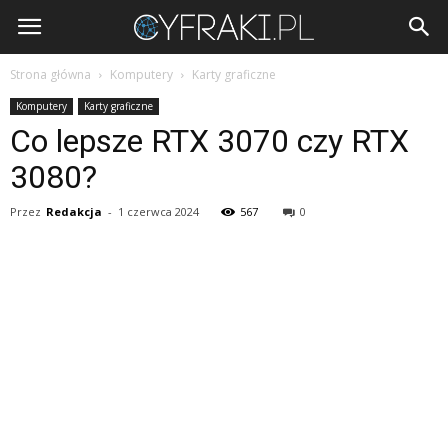
Cyfraki.pl
Strona główna
Komputery
Karty graficzne
Komputery
Karty graficzne
Co lepsze RTX 3070 czy RTX
3080?
Przez
Redakcja
-
1 czerwca 2024
567
0