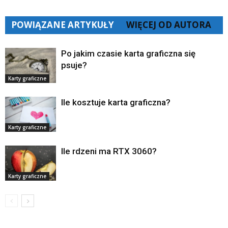
POWIĄZANE ARTYKUŁY
WIĘCEJ OD AUTORA
Po jakim czasie karta graficzna się
psuje?
Karty graficzne
Ile kosztuje karta graficzna?
Karty graficzne
Ile rdzeni ma RTX 3060?
Karty graficzne