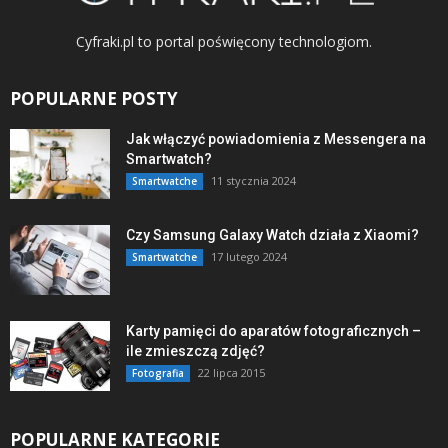
Cyfraki.pl to portal poświęcony technologiom.
POPULARNE POSTY
Jak włączyć powiadomienia z Messengera na
Smartwatch?
11 stycznia 2024
Smartwatche
Czy Samsung Galaxy Watch działa z Xiaomi?
17 lutego 2024
Smartwatche
Karty pamięci do aparatów fotograficznych –
ile zmieszczą zdjęć?
22 lipca 2015
Fotografia
POPULARNE KATEGORIE