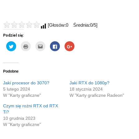
[Głosów:0 Średnia:0/5]
Podziel się:
Udostępnij
Kliknij
Kliknij,
Click
Click
na
by
aby
to
to
Twitterze(Otwiera
wydrukować(Otwiera
wysłać
share
share
się
się
to
on
on
w
w
do
Facebook(Otwiera
Google+
nowym
nowym
znajomego
się
(Otwiera
oknie)
oknie)
przez
w
się
e-
nowym
w
Podobne
mail(Otwiera
oknie)
nowym
się
oknie)
w
Jaki procesor do 3070?
Jaki RTX do 1080p?
nowym
5 lutego 2024
18 stycznia 2024
oknie)
W "Karty graficzne"
W "Karty graficzne Radeon"
Czym się rożni RTX od RTX
Ti?
10 grudnia 2023
W "Karty graficzne"