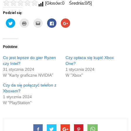
[Głosów:0 Średnia:0/5]
Podziel się:
Udostępnij
Kliknij
Kliknij,
Click
Click
na
by
aby
to
to
Twitterze(Otwiera
wydrukować(Otwiera
wysłać
share
share
się
się
to
on
on
w
w
do
Facebook(Otwiera
Google+
nowym
nowym
znajomego
się
(Otwiera
oknie)
oknie)
przez
w
się
e-
nowym
w
Podobne
mail(Otwiera
oknie)
nowym
się
oknie)
w
Co jest lepsze do gier Ryzen
Czy opłaca się kupić Xbox
nowym
czy Intel?
One?
oknie)
31 stycznia 2024
1 stycznia 2024
W "Karty graficzne NVIDIA"
W "Xbox"
Czy da się połączyć telefon z
Xboxem?
1 stycznia 2024
W "PlayStation"