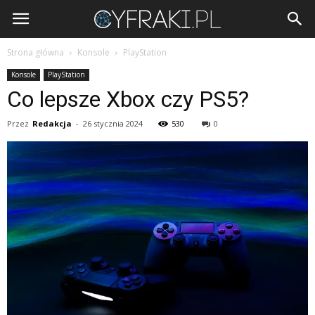
Cyfraki.pl
Strona główna
Konsole
PlayStation
Konsole
PlayStation
Co lepsze Xbox czy PS5?
Przez
Redakcja
-
26 stycznia 2024
530
0