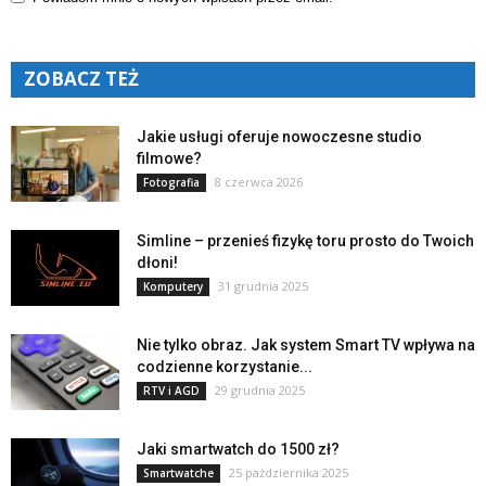
ZOBACZ TEŻ
Jakie usługi oferuje nowoczesne studio
filmowe?
8 czerwca 2026
Fotografia
Simline – przenieś fizykę toru prosto do Twoich
dłoni!
31 grudnia 2025
Komputery
Nie tylko obraz. Jak system Smart TV wpływa na
codzienne korzystanie...
29 grudnia 2025
RTV i AGD
Jaki smartwatch do 1500 zł?
25 października 2025
Smartwatche