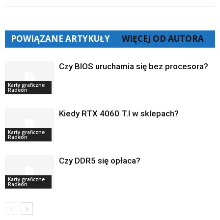
POWIĄZANE ARTYKUŁY
WIĘCEJ OD AUTORA
Czy BIOS uruchamia się bez procesora?
Karty graficzne
Radeon
Kiedy RTX 4060 T.I w sklepach?
Karty graficzne
Radeon
Czy DDR5 się opłaca?
Karty graficzne
Radeon