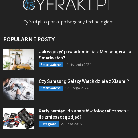
Cyfraki.pl to portal poświęcony technologiom.
POPULARNE POSTY
Jak włączyć powiadomienia z Messengera na
Smartwatch?
11 stycznia 2024
Smartwatche
Czy Samsung Galaxy Watch działa z Xiaomi?
17 lutego 2024
Smartwatche
Karty pamięci do aparatów fotograficznych –
ile zmieszczą zdjęć?
22 lipca 2015
Fotografia