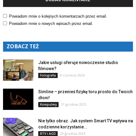
Powiadom mnie o kolejnych komentarzach przez email.
Powiadom mnie o nowych wpisach przez email.
ZOBACZ TEŻ
Jakie usługi oferuje nowoczesne studio
filmowe?
8 czerwca 2026
Fotografia
Simline – przenieś fizykę toru prosto do Twoich
dłoni!
31 grudnia 2025
Komputery
Nie tylko obraz. Jak system Smart TV wpływa na
codzienne korzystanie...
29 grudnia 2025
RTV i AGD