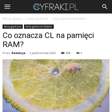
Cyfraki.pl
Strona główna
Karty graficzne
Karty graficzne Radeon
Karty graficzne
Karty graficzne Radeon
Co oznacza CL na pamięci
RAM?
Przez
Redakcja
-
3 października 2024
516
0