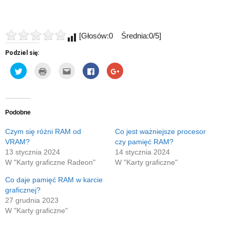
[Głosów:0 Średnia:0/5]
Podziel się:
Udostępnij
Kliknij
Kliknij,
Click
Click
na
by
aby
to
to
Twitterze(Otwiera
wydrukować(Otwiera
wysłać
share
share
się
się
to
on
on
w
w
do
Facebook(Otwiera
Google+
nowym
nowym
znajomego
się
(Otwiera
oknie)
oknie)
przez
w
się
e-
nowym
w
Podobne
mail(Otwiera
oknie)
nowym
się
oknie)
w
Czym się różni RAM od
Co jest ważniejsze procesor
nowym
VRAM?
czy pamięć RAM?
oknie)
13 stycznia 2024
14 stycznia 2024
W "Karty graficzne Radeon"
W "Karty graficzne"
Co daje pamięć RAM w karcie
graficznej?
27 grudnia 2023
W "Karty graficzne"