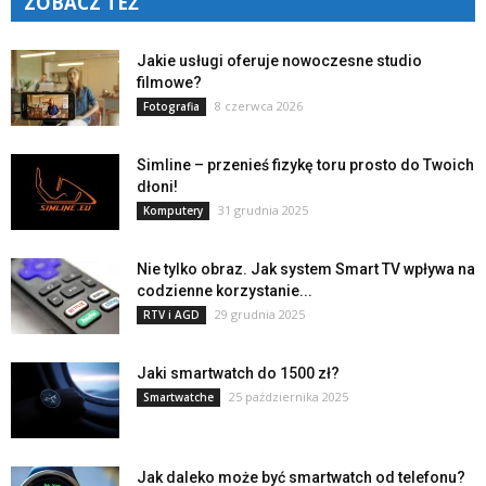
ZOBACZ TEŻ
Jakie usługi oferuje nowoczesne studio
filmowe?
8 czerwca 2026
Fotografia
Simline – przenieś fizykę toru prosto do Twoich
dłoni!
31 grudnia 2025
Komputery
Nie tylko obraz. Jak system Smart TV wpływa na
codzienne korzystanie...
29 grudnia 2025
RTV i AGD
Jaki smartwatch do 1500 zł?
25 października 2025
Smartwatche
Jak daleko może być smartwatch od telefonu?