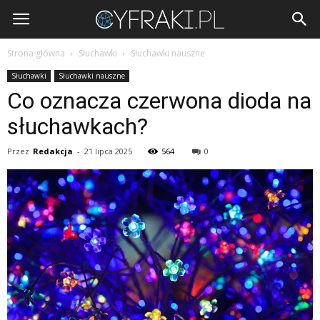
Cyfraki.pl
Strona główna
Słuchawki
Słuchawki nauszne
Słuchawki
Słuchawki nauszne
Co oznacza czerwona dioda na
słuchawkach?
Przez
Redakcja
-
21 lipca 2025
564
0