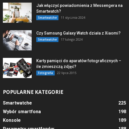
Jak włączyć powiadomienia z Messengera na
Smartwatch?
11 stycznia 2024
Smartwatche
Czy Samsung Galaxy Watch działa z Xiaomi?
17 lutego 2024
Smartwatche
Karty pamięci do aparatów fotograficznych –
ile zmieszczą zdjęć?
22 lipca 2015
Fotografia
POPULARNE KATEGORIE
Smartwatche
225
Wybór smartfona
198
Konsole
189
Parametry smartfonów
188