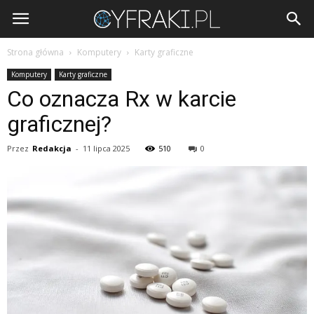
Cyfraki.pl
Strona główna
Komputery
Karty graficzne
Komputery
Karty graficzne
Co oznacza Rx w karcie
graficznej?
Przez
Redakcja
-
11 lipca 2025
510
0