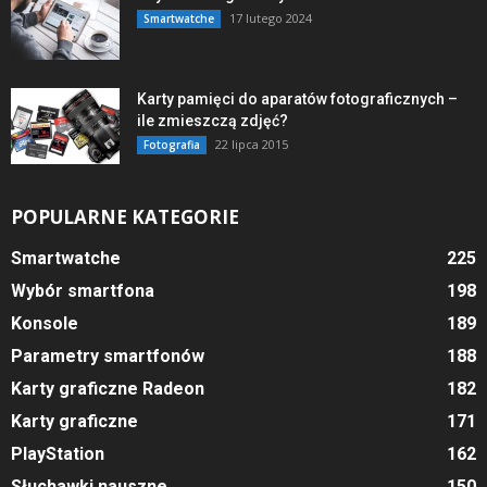
17 lutego 2024
Smartwatche
Karty pamięci do aparatów fotograficznych –
ile zmieszczą zdjęć?
22 lipca 2015
Fotografia
POPULARNE KATEGORIE
Smartwatche
225
Wybór smartfona
198
Konsole
189
Parametry smartfonów
188
Karty graficzne Radeon
182
Karty graficzne
171
PlayStation
162
Słuchawki nauszne
150