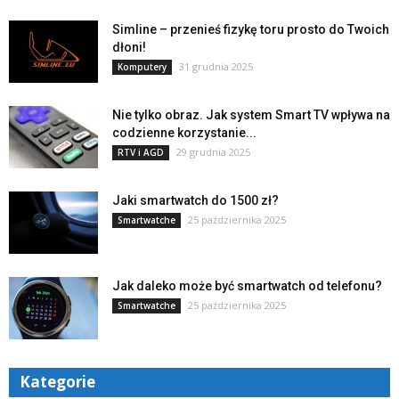
Simline – przenieś fizykę toru prosto do Twoich
dłoni!
31 grudnia 2025
Komputery
Nie tylko obraz. Jak system Smart TV wpływa na
codzienne korzystanie...
29 grudnia 2025
RTV i AGD
Jaki smartwatch do 1500 zł?
25 października 2025
Smartwatche
Jak daleko może być smartwatch od telefonu?
25 października 2025
Smartwatche
Kategorie