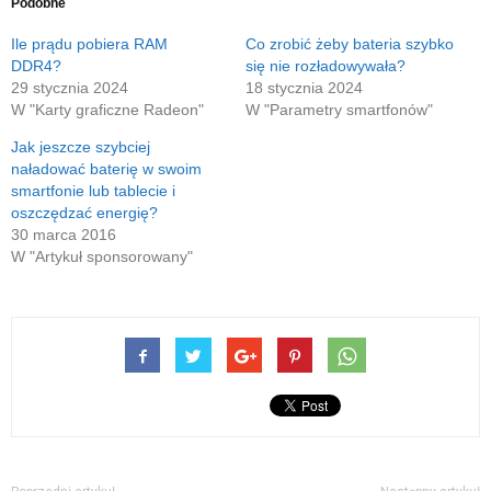
e-
nowym
w
Podobne
mail(Otwiera
oknie)
nowym
się
oknie)
w
Ile prądu pobiera RAM
Co zrobić żeby bateria szybko
nowym
DDR4?
się nie rozładowywała?
oknie)
29 stycznia 2024
18 stycznia 2024
W "Karty graficzne Radeon"
W "Parametry smartfonów"
Jak jeszcze szybciej
naładować baterię w swoim
smartfonie lub tablecie i
oszczędzać energię?
30 marca 2016
W "Artykuł sponsorowany"