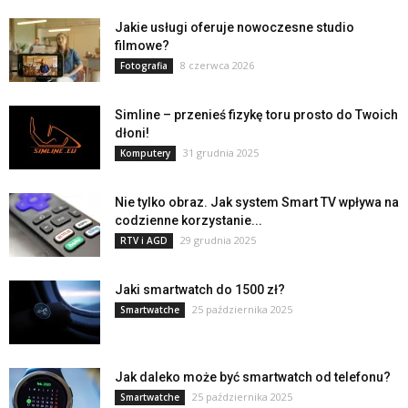
Jakie usługi oferuje nowoczesne studio
filmowe?
8 czerwca 2026
Fotografia
Simline – przenieś fizykę toru prosto do Twoich
dłoni!
31 grudnia 2025
Komputery
Nie tylko obraz. Jak system Smart TV wpływa na
codzienne korzystanie...
29 grudnia 2025
RTV i AGD
Jaki smartwatch do 1500 zł?
25 października 2025
Smartwatche
Jak daleko może być smartwatch od telefonu?
25 października 2025
Smartwatche