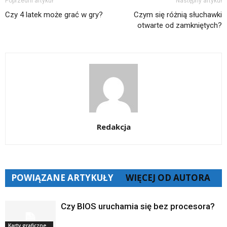
Poprzedni artykuł
Następny artykuł
Czy 4 latek może grać w gry?
Czym się różnią słuchawki
otwarte od zamkniętych?
Redakcja
POWIĄZANE ARTYKUŁY
WIĘCEJ OD AUTORA
Czy BIOS uruchamia się bez procesora?
Karty graficzne