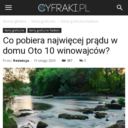
Cyfraki.pl
Strona główna
Karty graficzne
Karty graficzne Radeon
Karty graficzne
Karty graficzne Radeon
Co pobiera najwięcej prądu w
domu Oto 10 winowajców?
Przez
Redakcja
-
13 lutego 2024
597
0