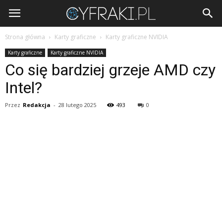
Cyfraki.pl
Strona główna
Karty graficzne
Karty graficzne NVIDIA
Karty graficzne
Karty graficzne NVIDIA
Co się bardziej grzeje AMD czy
Intel?
Przez
Redakcja
-
28 lutego 2025
493
0