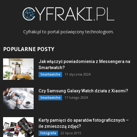
Cyfraki.pl to portal poświęcony technologiom.
POPULARNE POSTY
Jak włączyć powiadomienia z Messengera na
Smartwatch?
11 stycznia 2024
Smartwatche
Czy Samsung Galaxy Watch działa z Xiaomi?
17 lutego 2024
Smartwatche
Karty pamięci do aparatów fotograficznych –
ile zmieszczą zdjęć?
22 lipca 2015
Fotografia