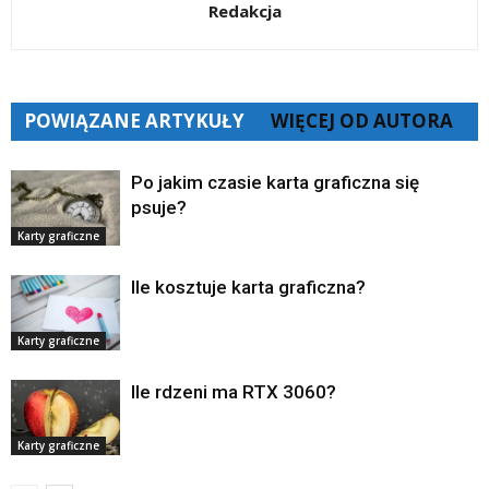
Redakcja
POWIĄZANE ARTYKUŁY
WIĘCEJ OD AUTORA
Po jakim czasie karta graficzna się
psuje?
Karty graficzne
Ile kosztuje karta graficzna?
Karty graficzne
Ile rdzeni ma RTX 3060?
Karty graficzne