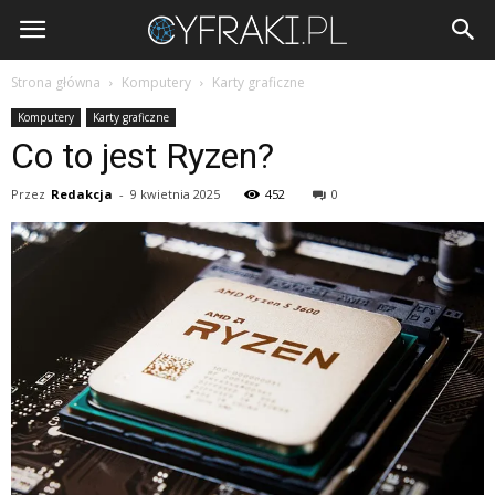
Cyfraki.pl
Strona główna
Komputery
Karty graficzne
Komputery
Karty graficzne
Co to jest Ryzen?
Przez
Redakcja
-
9 kwietnia 2025
452
0