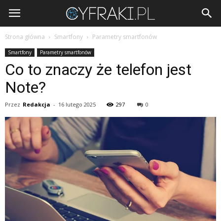
Cyfraki.pl
Strona główna
Smartfony
Parametry smartfonów
Smartfony
Parametry smartfonów
Co to znaczy że telefon jest
Note?
Przez
Redakcja
-
16 lutego 2025
297
0