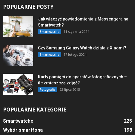
POPULARNE POSTY
Jak włączyć powiadomienia z Messengera na
Smartwatch?
11 stycznia 2024
Smartwatche
Czy Samsung Galaxy Watch działa z Xiaomi?
17 lutego 2024
Smartwatche
Karty pamięci do aparatów fotograficznych –
ile zmieszczą zdjęć?
22 lipca 2015
Fotografia
POPULARNE KATEGORIE
Smartwatche
225
Wybór smartfona
198