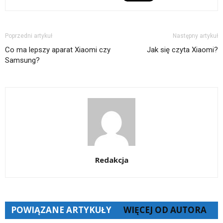
oknie)
Poprzedni artykuł
Następny artykuł
Co ma lepszy aparat Xiaomi czy
Jak się czyta Xiaomi?
Samsung?
Redakcja
POWIĄZANE ARTYKUŁY
WIĘCEJ OD AUTORA