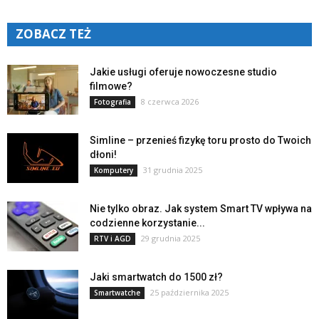
ZOBACZ TEŻ
Jakie usługi oferuje nowoczesne studio
filmowe?
8 czerwca 2026
Fotografia
Simline – przenieś fizykę toru prosto do Twoich
dłoni!
31 grudnia 2025
Komputery
Nie tylko obraz. Jak system Smart TV wpływa na
codzienne korzystanie...
29 grudnia 2025
RTV i AGD
Jaki smartwatch do 1500 zł?
25 października 2025
Smartwatche