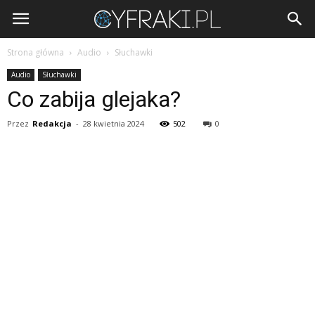
Cyfraki.pl
Strona główna
Audio
Słuchawki
Audio
Słuchawki
Co zabija glejaka?
Przez
Redakcja
-
28 kwietnia 2024
502
0