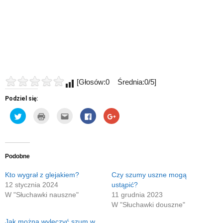
[Głosów:0 Średnia:0/5]
Podziel się:
Udostępnij
Kliknij
Kliknij,
Click
Click
na
by
aby
to
to
Twitterze(Otwiera
wydrukować(Otwiera
wysłać
share
share
się
się
to
on
on
w
w
do
Facebook(Otwiera
Google+
nowym
nowym
znajomego
się
(Otwiera
oknie)
oknie)
przez
w
się
e-
nowym
w
Podobne
mail(Otwiera
oknie)
nowym
się
oknie)
w
Kto wygrał z glejakiem?
Czy szumy uszne mogą
nowym
12 stycznia 2024
ustąpić?
oknie)
W "Słuchawki nauszne"
11 grudnia 2023
W "Słuchawki douszne"
Jak można wyleczyć szum w