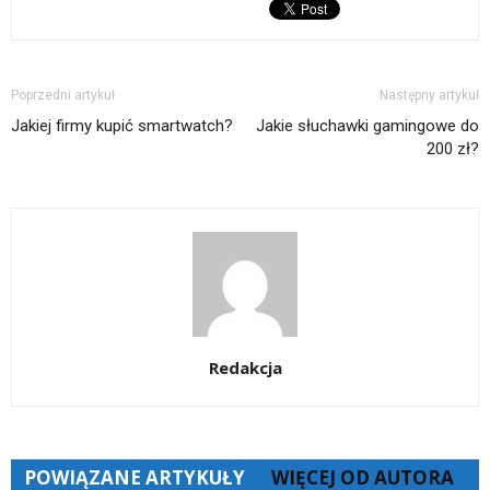
nowym
oknie)
Poprzedni artykuł
Następny artykuł
Jakiej firmy kupić smartwatch?
Jakie słuchawki gamingowe do
200 zł?
Redakcja
POWIĄZANE ARTYKUŁY
WIĘCEJ OD AUTORA