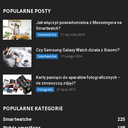
POPULARNE POSTY
Jak włączyć powiadomienia z Messengera na
Smartwatch?
11 stycznia 2024
Smartwatche
Czy Samsung Galaxy Watch działa z Xiaomi?
17 lutego 2024
Smartwatche
Karty pamięci do aparatów fotograficznych –
ile zmieszczą zdjęć?
22 lipca 2015
Fotografia
POPULARNE KATEGORIE
Smartwatche
225
Wybór smartfona
198