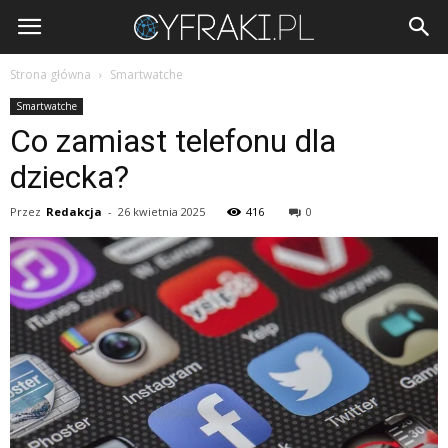
Cyfraki.pl
Strona główna
Smartwatche
Smartwatche
Co zamiast telefonu dla
dziecka?
Przez
Redakcja
-
26 kwietnia 2025
416
0