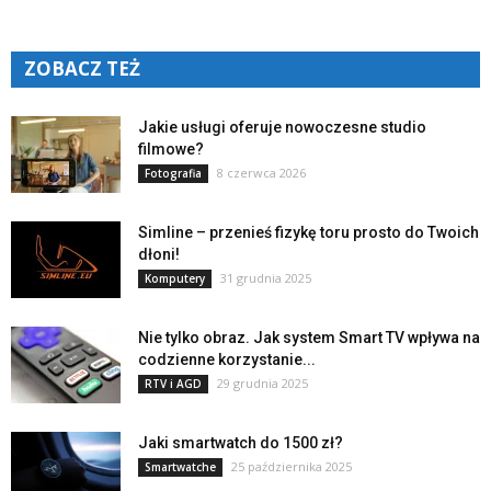
ZOBACZ TEŻ
Jakie usługi oferuje nowoczesne studio
filmowe?
8 czerwca 2026
Fotografia
Simline – przenieś fizykę toru prosto do Twoich
dłoni!
31 grudnia 2025
Komputery
Nie tylko obraz. Jak system Smart TV wpływa na
codzienne korzystanie...
29 grudnia 2025
RTV i AGD
Jaki smartwatch do 1500 zł?
25 października 2025
Smartwatche