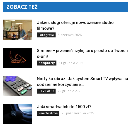
ZOBACZ TEŻ
Jakie usługi oferuje nowoczesne studio
filmowe?
8 czerwca 2026
Fotografia
Simline – przenieś fizykę toru prosto do Twoich
dłoni!
31 grudnia 2025
Komputery
Nie tylko obraz. Jak system Smart TV wpływa na
codzienne korzystanie...
29 grudnia 2025
RTV i AGD
Jaki smartwatch do 1500 zł?
25 października 2025
Smartwatche