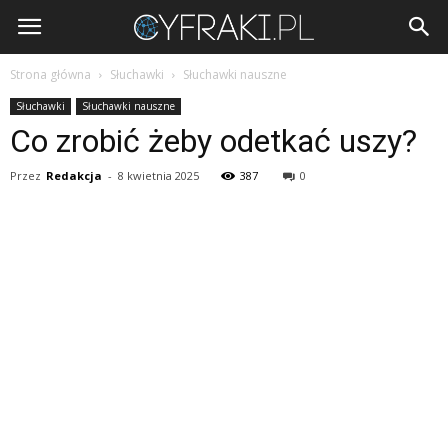
Cyfraki.pl
Strona główna
Słuchawki
Słuchawki nauszne
Słuchawki
Słuchawki nauszne
Co zrobić żeby odetkać uszy?
Przez
Redakcja
-
8 kwietnia 2025
387
0