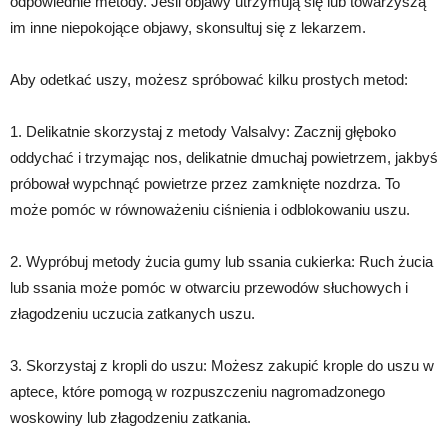
odpowiednie metody. Jeśli objawy utrzymują się lub towarzyszą
im inne niepokojące objawy, skonsultuj się z lekarzem.
Aby odetkać uszy, możesz spróbować kilku prostych metod:
1. Delikatnie skorzystaj z metody Valsalvy: Zacznij głęboko
oddychać i trzymając nos, delikatnie dmuchaj powietrzem, jakbyś
próbował wypchnąć powietrze przez zamknięte nozdrza. To
może pomóc w równoważeniu ciśnienia i odblokowaniu uszu.
2. Wypróbuj metody żucia gumy lub ssania cukierka: Ruch żucia
lub ssania może pomóc w otwarciu przewodów słuchowych i
złagodzeniu uczucia zatkanych uszu.
3. Skorzystaj z kropli do uszu: Możesz zakupić krople do uszu w
aptece, które pomogą w rozpuszczeniu nagromadzonego
woskowiny lub złagodzeniu zatkania.