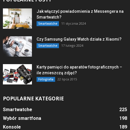
Jak włączyć powiadomienia z Messengera na
Smartwatch?
11 stycznia 2024
Smartwatche
Czy Samsung Galaxy Watch działa z Xiaomi?
17 lutego 2024
Smartwatche
Karty pamięci do aparatów fotograficznych –
ile zmieszczą zdjęć?
22 lipca 2015
Fotografia
POPULARNE KATEGORIE
Smartwatche
225
Wybór smartfona
198
Konsole
189