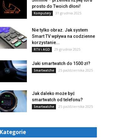
Simline – przenieś fizykę toru
prosto do Twoich dłoni!
31 grudnia 2025
Komputery
Nie tylko obraz. Jak system
Smart TV wpływa na codzienne
korzystanie...
29 grudnia 2025
RTV i AGD
Jaki smartwatch do 1500 zł?
25 października 2025
Smartwatche
Jak daleko może być
smartwatch od telefonu?
25 października 2025
Smartwatche
Kategorie