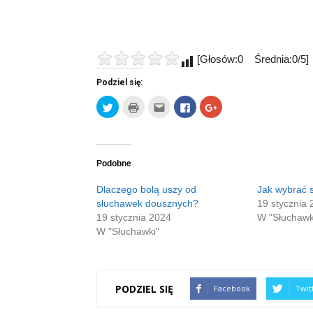
[Głosów:0 Średnia:0/5]
Podziel się:
Udostępnij
Kliknij
Kliknij,
Click
Click
na
by
aby
to
to
Twitterze(Otwiera
wydrukować(Otwiera
wysłać
share
share
się
się
to
on
on
w
w
do
Facebook(Otwiera
Google+
nowym
nowym
znajomego
się
(Otwiera
oknie)
oknie)
przez
w
się
e-
nowym
w
Podobne
mail(Otwiera
oknie)
nowym
się
oknie)
w
Dlaczego bolą uszy od
Jak wybrać 
nowym
słuchawek dousznych?
19 stycznia 
oknie)
19 stycznia 2024
W "Słuchawk
W "Słuchawki"
PODZIEL SIĘ
Facebook
Twit