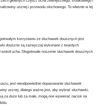
rzech głównych części: ucha zewnętrznego, środkowego i
ałżowiny usznej i przewodu słuchowego. To właśnie w tej
otrwałym korzystaniu ze słuchawek dousznych jest
awki douszne są zazwyczaj wykonane z twardych
ki wokół ucha. Długotrwałe noszenie słuchawek dousznych
uszu, jest nieodpowiednie dopasowanie słuchawek
iny usznej, dlatego ważne jest, aby wybrać słuchawki,
 są za duże lub za małe, mogą one wywierać nacisk na
bólu.