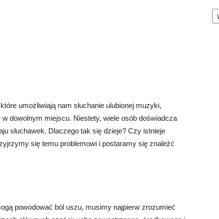
Ka
tóre umożliwiają nam słuchanie ulubionej muzyki,
w w dowolnym miejscu. Niestety, wiele osób doświadcza
ju słuchawek. Dlaczego tak się dzieje? Czy istnieje
zyjrzymy się temu problemowi i postaramy się znaleźć
mogą powodować ból uszu, musimy najpierw zrozumieć