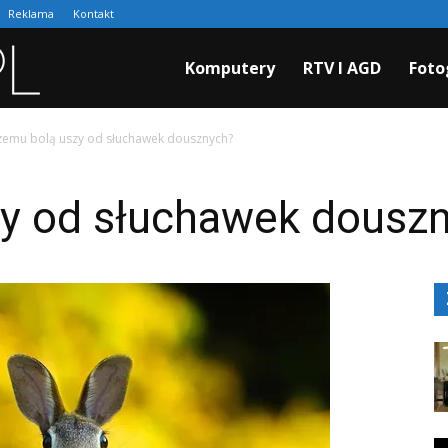
Reklama
Kontakt
Cyfraki.pl
Komputery
RTV I AGD
Foto
zemu bolą uszy od słuchawek dousznych?
y od słuchawek dousz