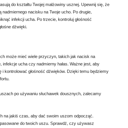
asują do kształtu Twojej małżowiny usznej. Upewnij się, że
ą nadmiernego nacisku na Twoje ucho. Po drugie,
knąć infekcji ucha. Po trzecie, kontroluj głośność
głośne dźwięki.
ch może mieć wiele przyczyn, takich jak nacisk na
 infekcje ucha czy nadmierny hałas. Ważne jest, aby
nę i kontrolować głośność dźwięków. Dzięki temu będziemy
ortu.
w uszach po używaniu słuchawek dousznych, zalecamy
ch na jakiś czas, aby dać swoim uszom odpocząć.
dopasowane do twoich uszu. Sprawdź, czy używasz