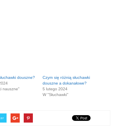
słuchawki douszne?
Czym się różnią słuchawki
2024
douszne a dokanałowe?
i nauszne"
5 lutego 2024
W "Słuchawki"
ter