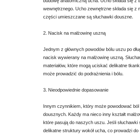
budowę anatomiczną ucha. Ucho składa się z t
wewnętrznego. Ucho zewnętrzne składa się z m
części umieszczane są słuchawki douszne.
2. Nacisk na małżowinę uszną
Jednym z głównych powodów bólu uszu po dług
nacisk wywierany na małżowinę uszną. Słuch
materiałów, które mogą uciskać delikatne tkan
może prowadzić do podrażnienia i bólu.
3. Nieodpowiednie dopasowanie
Innym czynnikiem, który może powodować ból 
dousznych. Każdy ma nieco inny kształt małżow
które pasują do naszych uszu. Jeśli słuchawki
delikatne struktury wokół ucha, co prowadzi do 