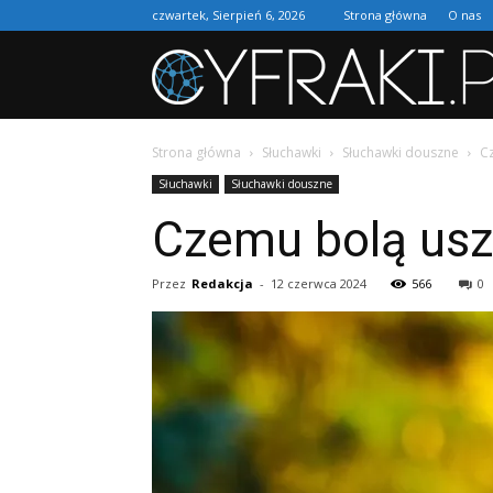
czwartek, Sierpień 6, 2026
Strona główna
O nas
Strona główna
Słuchawki
Słuchawki douszne
C
Słuchawki
Słuchawki douszne
Czemu bolą usz
Przez
Redakcja
-
12 czerwca 2024
566
0