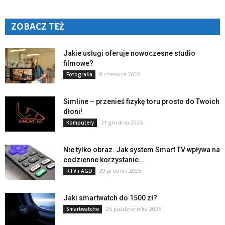
ZOBACZ TEŻ
Jakie usługi oferuje nowoczesne studio
filmowe?
8 czerwca 2026
Fotografia
Simline – przenieś fizykę toru prosto do Twoich
dłoni!
31 grudnia 2025
Komputery
Nie tylko obraz. Jak system Smart TV wpływa na
codzienne korzystanie...
29 grudnia 2025
RTV i AGD
Jaki smartwatch do 1500 zł?
25 października 2025
Smartwatche