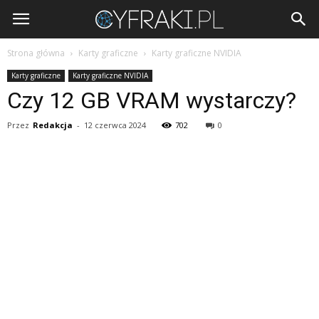
Cyfraki.pl
Strona główna
Karty graficzne
Karty graficzne NVIDIA
Karty graficzne
Karty graficzne NVIDIA
Czy 12 GB VRAM wystarczy?
Przez
Redakcja
-
12 czerwca 2024
702
0