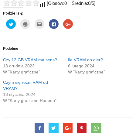
[Głosów:0 Średnia:0/5]
Podziel się:
Udostępnij
Kliknij
Kliknij,
Click
Click
na
by
aby
to
to
Twitterze(Otwiera
wydrukować(Otwiera
wysłać
share
share
się
się
to
on
on
w
w
do
Facebook(Otwiera
Google+
nowym
nowym
znajomego
się
(Otwiera
oknie)
oknie)
przez
w
się
e-
nowym
w
Podobne
mail(Otwiera
oknie)
nowym
się
oknie)
w
Czy 12 GB VRAM ma sens?
Ile VRAM do gier?
nowym
13 grudnia 2023
6 lutego 2024
oknie)
W "Karty graficzne"
W "Karty graficzne"
Czym się różni RAM od
VRAM?
13 stycznia 2024
W "Karty graficzne Radeon"