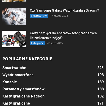
Czy Samsung Galaxy Watch działa z Xiaomi?
17 lutego 2024
Smartwatche
Karty pamięci do aparatów fotograficznych –
ile zmieszczą zdjęć?
22 lipca 2015
Fotografia
POPULARNE KATEGORIE
Smartwatche
225
Wybór smartfona
198
Konsole
189
Parametry smartfonów
188
Karty graficzne Radeon
182
Karty graficzne
171