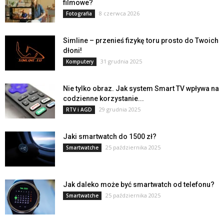
filmowe?
8 czerwca 2026
Fotografia
Simline – przenieś fizykę toru prosto do Twoich
dłoni!
31 grudnia 2025
Komputery
Nie tylko obraz. Jak system Smart TV wpływa na
codzienne korzystanie...
29 grudnia 2025
RTV i AGD
Jaki smartwatch do 1500 zł?
25 października 2025
Smartwatche
Jak daleko może być smartwatch od telefonu?
25 października 2025
Smartwatche