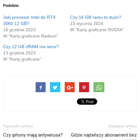
oknie)
oknie)
przez
w
się
e-
nowym
w
Podobne
mail(Otwiera
oknie)
nowym
się
oknie)
w
Jaki procesor Intel do RTX
Czy 16 GB ramu to dużo?
nowym
3060 12 GB?
23 stycznia 2024
oknie)
16 grudnia 2023
W "Karty graficzne NVIDIA"
W "Karty graficzne Radeon"
Czy 12 GB VRAM ma sens?
13 grudnia 2023
W "Karty graficzne"
Poprzedni artykuł
Następny artykuł
Czy iphony mają antywirusa?
Gdzie najtańszy abonament bez