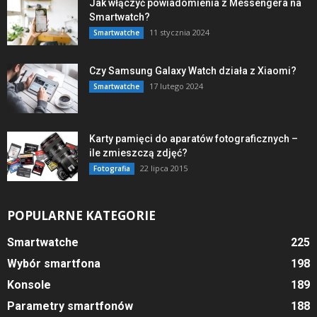
Jak włączyć powiadomienia z Messengera na
Smartwatch?
11 stycznia 2024
Smartwatche
Czy Samsung Galaxy Watch działa z Xiaomi?
17 lutego 2024
Smartwatche
Karty pamięci do aparatów fotograficznych –
ile zmieszczą zdjęć?
22 lipca 2015
Fotografia
POPULARNE KATEGORIE
Smartwatche
225
Wybór smartfona
198
Konsole
189
Parametry smartfonów
188