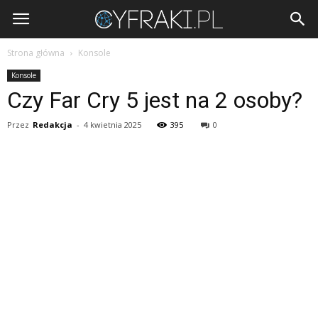
Cyfraki.pl
Strona główna
Konsole
Konsole
Czy Far Cry 5 jest na 2 osoby?
Przez
Redakcja
-
4 kwietnia 2025
395
0