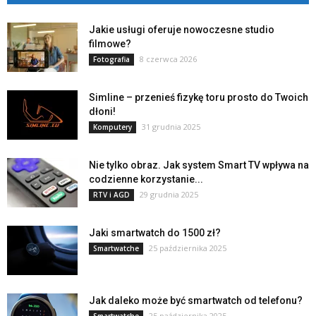
Jakie usługi oferuje nowoczesne studio
filmowe?
8 czerwca 2026
Fotografia
Simline – przenieś fizykę toru prosto do Twoich
dłoni!
31 grudnia 2025
Komputery
Nie tylko obraz. Jak system Smart TV wpływa na
codzienne korzystanie...
29 grudnia 2025
RTV i AGD
Jaki smartwatch do 1500 zł?
25 października 2025
Smartwatche
Jak daleko może być smartwatch od telefonu?
25 października 2025
Smartwatche