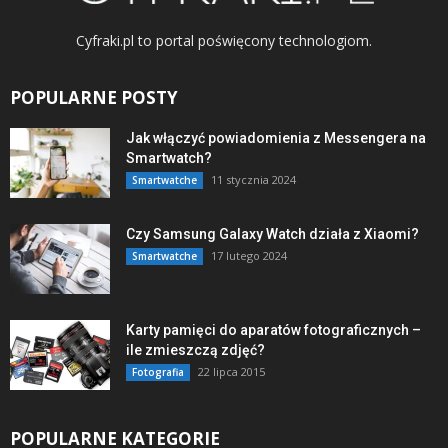
Cyfraki.pl to portal poświęcony technologiom.
POPULARNE POSTY
Jak włączyć powiadomienia z Messengera na
Smartwatch?
11 stycznia 2024
Smartwatche
Czy Samsung Galaxy Watch działa z Xiaomi?
17 lutego 2024
Smartwatche
Karty pamięci do aparatów fotograficznych –
ile zmieszczą zdjęć?
22 lipca 2015
Fotografia
POPULARNE KATEGORIE