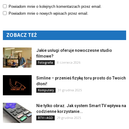
Powiadom mnie o kolejnych komentarzach przez email.
Powiadom mnie o nowych wpisach przez email.
ZOBACZ TEŻ
Jakie usługi oferuje nowoczesne studio
filmowe?
8 czerwca 2026
Fotografia
Simline – przenieś fizykę toru prosto do Twoich
dłoni!
31 grudnia 2025
Komputery
Nie tylko obraz. Jak system Smart TV wpływa na
codzienne korzystanie...
29 grudnia 2025
RTV i AGD