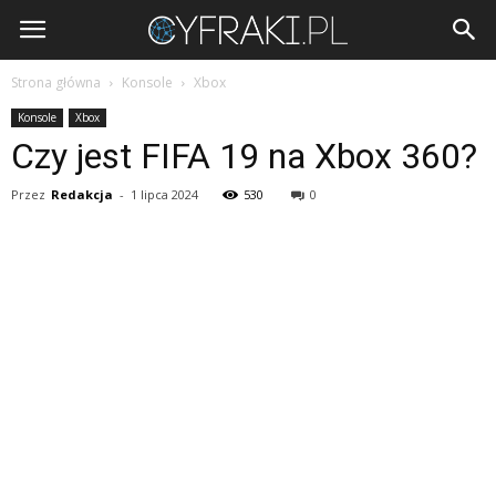
Cyfraki.pl
Strona główna
Konsole
Xbox
Konsole
Xbox
Czy jest FIFA 19 na Xbox 360?
Przez
Redakcja
-
1 lipca 2024
530
0