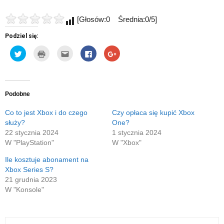
[Głosów:0 Średnia:0/5]
Podziel się:
Udostępnij
Kliknij
Kliknij,
Click
Click
na
by
aby
to
to
Twitterze(Otwiera
wydrukować(Otwiera
wysłać
share
share
się
się
to
on
on
w
w
do
Facebook(Otwiera
Google+
nowym
nowym
znajomego
się
(Otwiera
oknie)
oknie)
przez
w
się
e-
nowym
w
Podobne
mail(Otwiera
oknie)
nowym
się
oknie)
w
Co to jest Xbox i do czego
Czy opłaca się kupić Xbox
nowym
służy?
One?
oknie)
22 stycznia 2024
1 stycznia 2024
W "PlayStation"
W "Xbox"
Ile kosztuje abonament na
Xbox Series S?
21 grudnia 2023
W "Konsole"