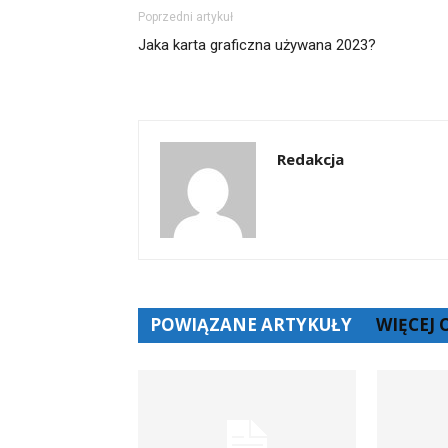
oknie)
Poprzedni artykuł
Jaka karta graficzna używana 2023?
Redakcja
POWIĄZANE ARTYKUŁY
WIĘCEJ