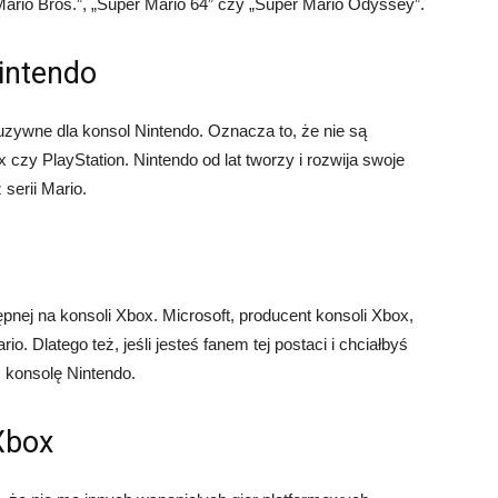
 Mario Bros.”, „Super Mario 64” czy „Super Mario Odyssey”.
intendo
uzywne dla konsol Nintendo. Oznacza to, że nie są
 czy PlayStation. Nintendo od lat tworzy i rozwija swoje
serii Mario.
tępnej na konsoli Xbox. Microsoft, producent konsoli Xbox,
rio. Dlatego też, jeśli jesteś fanem tej postaci i chciałbyś
ć konsolę Nintendo.
Xbox