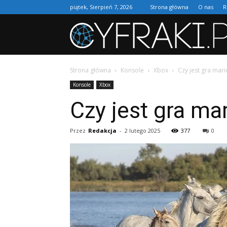
piątek, Sierpień 7, 2026
Strona główna
O nas
R
Strona główna
Konsole
Xbox
Czy jest gra mar
Konsole
Xbox
Czy jest gra ma
Przez
Redakcja
-
2 lutego 2025
377
0