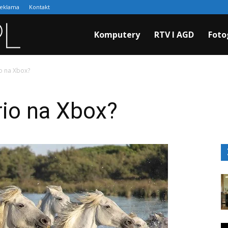
eklama
Kontakt
Cyfraki.pl
Komputery
RTV I AGD
Foto
io na Xbox?
rio na Xbox?