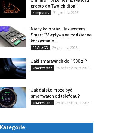
Simline – przenieś fizykę toru
prosto do Twoich dłoni!
31 grudnia 2025
Komputery
Nie tylko obraz. Jak system
Smart TV wpływa na codzienne
korzystanie...
29 grudnia 2025
RTV i AGD
Jaki smartwatch do 1500 zł?
25 października 2025
Smartwatche
Jak daleko może być
smartwatch od telefonu?
25 października 2025
Smartwatche
Kategorie