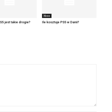
Xbox
5 jest takie drogie?
Ile kosztuje PS5 w Danii?