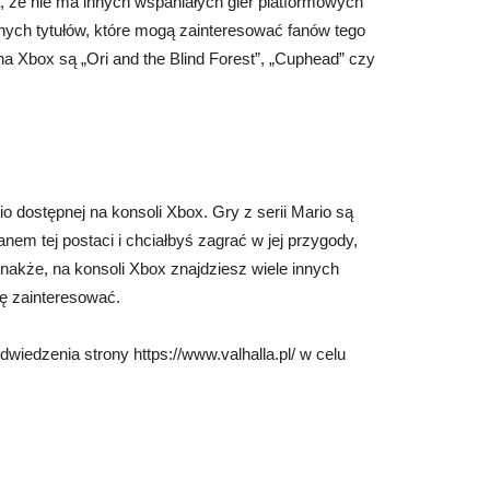
, że nie ma innych wspaniałych gier platformowych
innych tytułów, które mogą zainteresować fanów tego
 Xbox są „Ori and the Blind Forest”, „Cuphead” czy
o dostępnej na konsoli Xbox. Gry z serii Mario są
anem tej postaci i chciałbyś zagrać w jej przygody,
nakże, na konsoli Xbox znajdziesz wiele innych
ę zainteresować.
wiedzenia strony https://www.valhalla.pl/ w celu