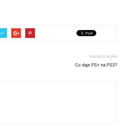
ter
Następny artykuł
Co daje PS+ na PS3?