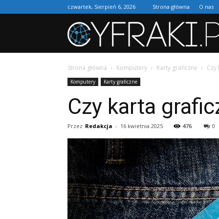
czwartek, Sierpień 6, 2026
Strona główna
O nas
Strona główna
Komputery
Karty graficzne
Czy 
Komputery
Karty graficzne
Czy karta grafi
Przez
Redakcja
-
16 kwietnia 2025
476
0