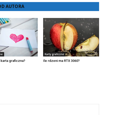
 OD AUTORA
ne
Karty graficzne
 karta graficzna?
Ile rdzeni ma RTX 3060?