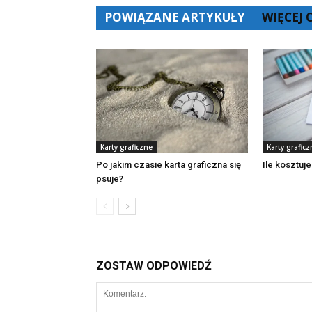
POWIĄZANE ARTYKUŁY
WIĘCEJ
Karty graficzne
Karty graficz
Po jakim czasie karta graficzna się
Ile kosztuje
psuje?
ZOSTAW ODPOWIEDŹ