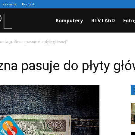
Reklama
Kontakt
Cyfraki.pl
Komputery
RTV I AGD
Foto
karta graficzna pasuje do płyty głównej?
czna pasuje do płyty gł