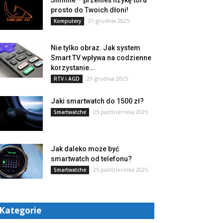
Simline – przenieś fizykę toru
prosto do Twoich dłoni!
31 grudnia 2025
Komputery
Nie tylko obraz. Jak system
Smart TV wpływa na codzienne
korzystanie...
29 grudnia 2025
RTV i AGD
Jaki smartwatch do 1500 zł?
25 października 2025
Smartwatche
Jak daleko może być
smartwatch od telefonu?
25 października 2025
Smartwatche
Kategorie