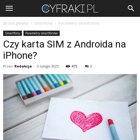
Cyfraki.pl
Strona główna
Smartfony
Parametry smartfonów
Smartfony
Parametry smartfonów
Czy karta SIM z Androida na
iPhone?
Przez
Redakcja
-
3 lutego 2025
475
0