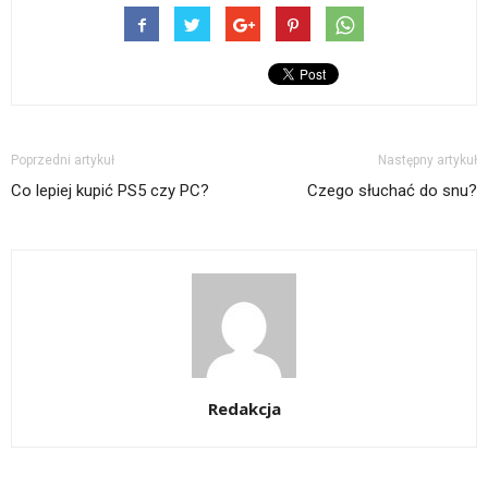
oknie)
oknie)
przez
w
się
e-
nowym
w
mail(Otwiera
oknie)
nowym
się
oknie)
w
nowym
oknie)
Poprzedni artykuł
Następny artykuł
Co lepiej kupić PS5 czy PC?
Czego słuchać do snu?
Redakcja