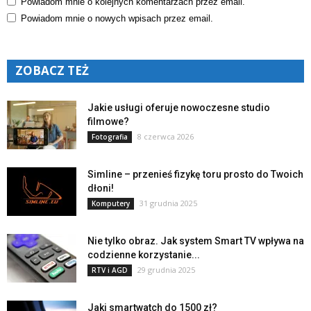
Powiadom mnie o kolejnych komentarzach przez email.
Powiadom mnie o nowych wpisach przez email.
ZOBACZ TEŻ
Jakie usługi oferuje nowoczesne studio
filmowe?
8 czerwca 2026
Fotografia
Simline – przenieś fizykę toru prosto do Twoich
dłoni!
31 grudnia 2025
Komputery
Nie tylko obraz. Jak system Smart TV wpływa na
codzienne korzystanie...
29 grudnia 2025
RTV i AGD
Jaki smartwatch do 1500 zł?