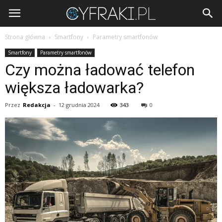
Cyfraki.pl
Strona główna
Smartfony
Parametry smartfonów
Smartfony
Parametry smartfonów
Czy można ładować telefon
większa ładowarka?
Przez
Redakcja
-
12 grudnia 2024
343
0