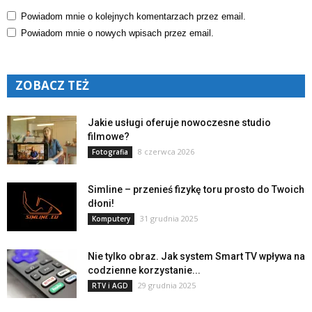
Powiadom mnie o kolejnych komentarzach przez email.
Powiadom mnie o nowych wpisach przez email.
ZOBACZ TEŻ
Jakie usługi oferuje nowoczesne studio
filmowe?
8 czerwca 2026
Fotografia
Simline – przenieś fizykę toru prosto do Twoich
dłoni!
31 grudnia 2025
Komputery
Nie tylko obraz. Jak system Smart TV wpływa na
codzienne korzystanie...
29 grudnia 2025
RTV i AGD