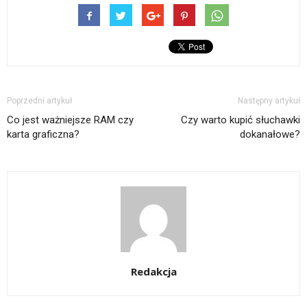
oknie)
oknie)
przez
w
się
e-
nowym
w
mail(Otwiera
oknie)
nowym
się
oknie)
w
nowym
oknie)
Poprzedni artykuł
Następny artykuł
Co jest ważniejsze RAM czy
Czy warto kupić słuchawki
karta graficzna?
dokanałowe?
Redakcja