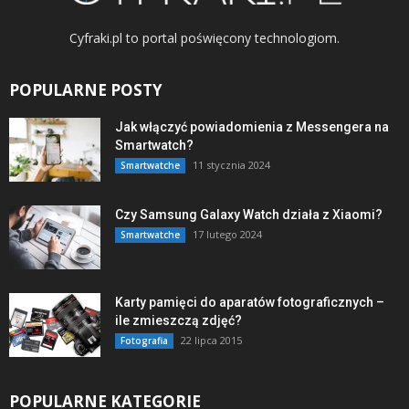
Cyfraki.pl to portal poświęcony technologiom.
POPULARNE POSTY
Jak włączyć powiadomienia z Messengera na
Smartwatch?
11 stycznia 2024
Smartwatche
Czy Samsung Galaxy Watch działa z Xiaomi?
17 lutego 2024
Smartwatche
Karty pamięci do aparatów fotograficznych –
ile zmieszczą zdjęć?
22 lipca 2015
Fotografia
POPULARNE KATEGORIE