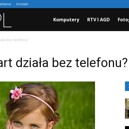
eklama
Kontakt
Cyfraki.pl
Komputery
RTV I AGD
Foto
ała bez telefonu?
t działa bez telefonu?