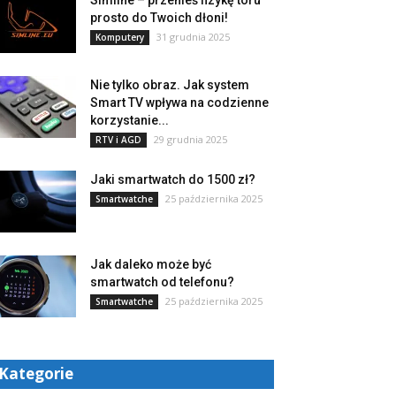
Simline – przenieś fizykę toru
prosto do Twoich dłoni!
31 grudnia 2025
Komputery
Nie tylko obraz. Jak system
Smart TV wpływa na codzienne
korzystanie...
29 grudnia 2025
RTV i AGD
Jaki smartwatch do 1500 zł?
25 października 2025
Smartwatche
Jak daleko może być
smartwatch od telefonu?
25 października 2025
Smartwatche
Kategorie