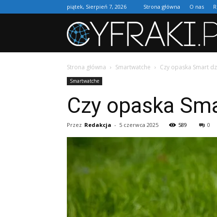
piątek, Sierpień 7, 2026
Strona główna
O nas
R
Strona główna
Smartwatche
Czy opaska Smart dzi
Smartwatche
Czy opaska Smar
Przez
Redakcja
-
5 czerwca 2025
589
0