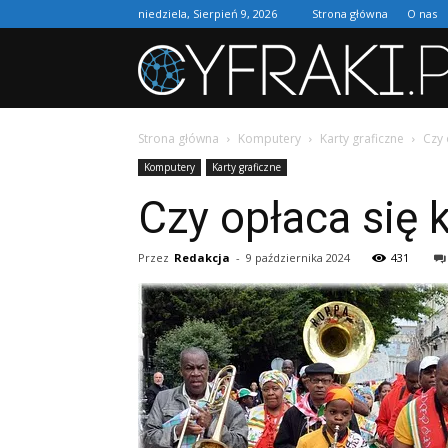
niedziela, Sierpień 9, 2026
Strona główna
O nas
Strona główna
Komputery
Karty graficzne
Czy 
Komputery
Karty graficzne
Czy opłaca się 
Przez
Redakcja
-
9 października 2024
431