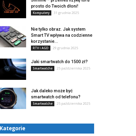
Simline – przenieś fizykę toru
prosto do Twoich dłoni!
31 grudnia 2025
Komputery
Nie tylko obraz. Jak system
Smart TV wpływa na codzienne
korzystanie...
29 grudnia 2025
RTV i AGD
Jaki smartwatch do 1500 zł?
25 października 2025
Smartwatche
Jak daleko może być
smartwatch od telefonu?
25 października 2025
Smartwatche
Kategorie