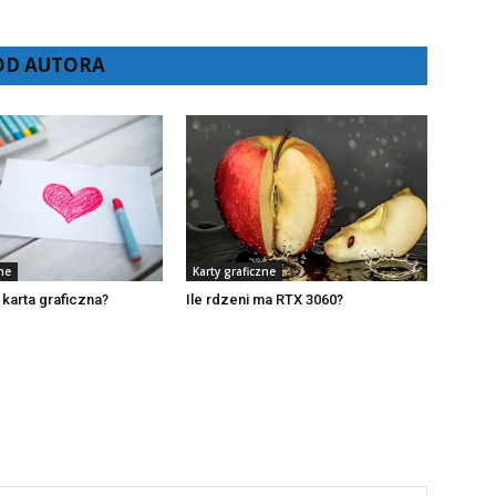
 OD AUTORA
ne
Karty graficzne
 karta graficzna?
Ile rdzeni ma RTX 3060?