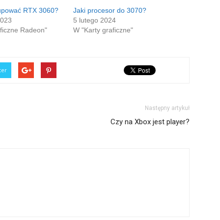
kupować RTX 3060?
Jaki procesor do 3070?
2023
5 lutego 2024
aficzne Radeon"
W "Karty graficzne"
ter
Następny artykuł
Czy na Xbox jest player?