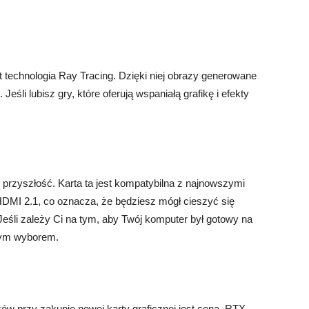
st technologia Ray Tracing. Dzięki niej obrazy generowane
. Jeśli lubisz gry, które oferują wspaniałą grafikę i efekty
przyszłość. Karta ta jest kompatybilna z najnowszymi
i HDMI 2.1, co oznacza, że będziesz mógł cieszyć się
 Jeśli zależy Ci na tym, aby Twój komputer był gotowy na
łym wyborem.
w przy zakupie nowej karty graficznej jest cena. RTX