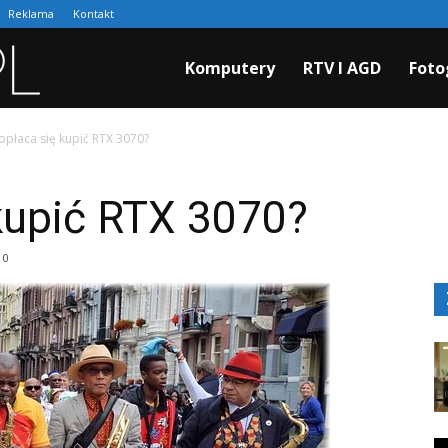
Reklama
Kontakt
Cyfraki.pl
Komputery
RTV I AGD
Foto
opłaca się kupić RTX 3070?
kupić RTX 3070?
0