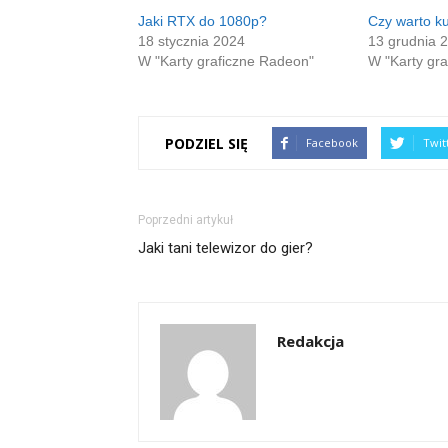
się
oknie)
w
Jaki RTX do 1080p?
Czy warto 
nowym
18 stycznia 2024
13 grudnia 
oknie)
W "Karty graficzne Radeon"
W "Karty gr
PODZIEL SIĘ
Facebook
Twit
Poprzedni artykuł
Jaki tani telewizor do gier?
Redakcja