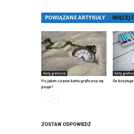
POWIĄZANE ARTYKUŁY
WIĘCEJ
Karty graficzne
Karty graficz
Po jakim czasie karta graficzna się
Ile kosztuje
psuje?
ZOSTAW ODPOWIEDŹ