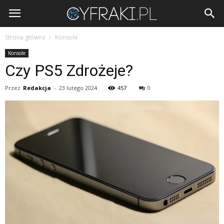
Cyfraki.pl
Strona główna
Konsole
Konsole
Czy PS5 Zdrożeje?
Przez
Redakcja
-
23 lutego 2024
457
0