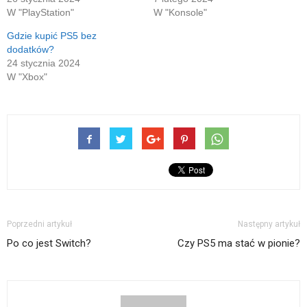
oknie)
W "PlayStation"
W "Konsole"
Gdzie kupić PS5 bez
dodatków?
24 stycznia 2024
W "Xbox"
Poprzedni artykuł
Następny artykuł
Po co jest Switch?
Czy PS5 ma stać w pionie?