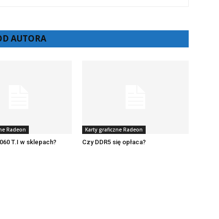
 OD AUTORA
zne Radeon
Karty graficzne Radeon
060 T.I w sklepach?
Czy DDR5 się opłaca?