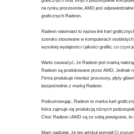
graficznych oraz innych podzespołów komputer
na rynku procesorów. AMD jest odpowiedzialne z
graficznych Radeon.
Radeon natomiast to nazwa linii kart graficz
szeroko stosowane w komputerach osobistych, 
wysokiej wydajności i jakości grafiki, co czyni
Warto zauważyć, że Radeon jest marką należąc
Radeon są produkowane przez AMD. Jednak nie
Firma produkuje również procesory, płyty głów
bezpośrednio z marką Radeon.
Podsumowując, Radeon to marka kart graficzn
która zajmuje się produkcją różnych podzespo
Choć Radeon i AMD są ze sobą powiązane, to n
Mam nadzieję, że ten artykuł pomógł Ci zroz