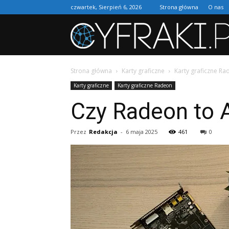
czwartek, Sierpień 6, 2026
Strona główna
O nas
Strona główna
Karty graficzne
Karty graficzne R
Karty graficzne
Karty graficzne Radeon
Czy Radeon to
Przez
Redakcja
-
6 maja 2025
461
0