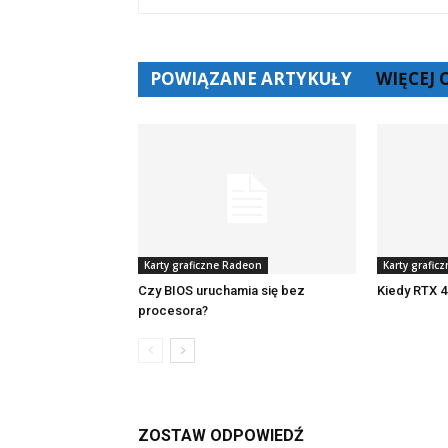
POWIĄZANE ARTYKUŁY
WIĘCEJ
Karty graficzne Radeon
Karty grafic
Czy BIOS uruchamia się bez
Kiedy RTX 4
procesora?
ZOSTAW ODPOWIEDŹ