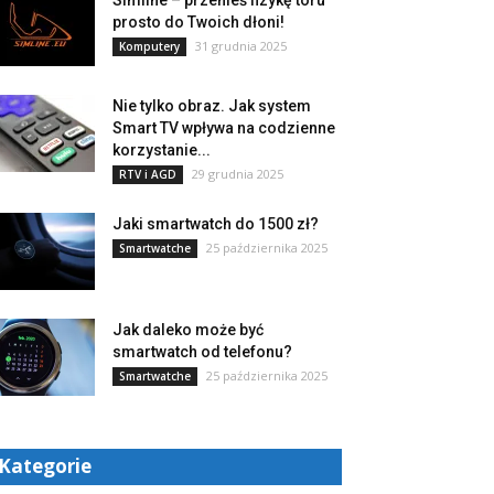
Simline – przenieś fizykę toru
prosto do Twoich dłoni!
31 grudnia 2025
Komputery
Nie tylko obraz. Jak system
Smart TV wpływa na codzienne
korzystanie...
29 grudnia 2025
RTV i AGD
Jaki smartwatch do 1500 zł?
25 października 2025
Smartwatche
Jak daleko może być
smartwatch od telefonu?
25 października 2025
Smartwatche
Kategorie