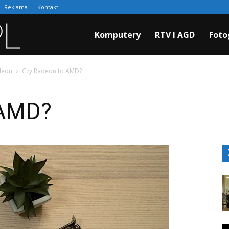
Reklama
Kontakt
Cyfraki.pl
Komputery
RTV I AGD
Foto
adeon
Czy Radeon to AMD?
 AMD?