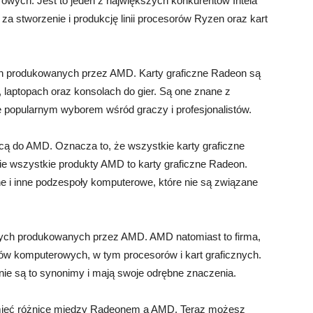
owych. Jest to jeden z największych konkurentów Intela
a stworzenie i produkcję linii procesorów Ryzen oraz kart
nych produkowanych przez AMD. Karty graficzne Radeon są
laptopach oraz konsolach do gier. Są one znane z
 je popularnym wyborem wśród graczy i profesjonalistów.
ą do AMD. Oznacza to, że wszystkie karty graficzne
 wszystkie produkty AMD to karty graficzne Radeon.
ne i inne podzespoły komputerowe, które nie są związane
ych produkowanych przez AMD. AMD natomiast to firma,
łów komputerowych, w tym procesorów i kart graficznych.
ie są to synonimy i mają swoje odrębne znaczenia.
umieć różnicę między Radeonem a AMD. Teraz możesz