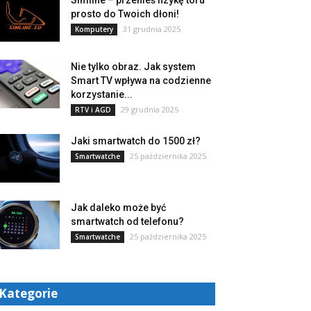
Simline – przenieś fizykę toru
prosto do Twoich dłoni!
31 grudnia 2025
Komputery
Nie tylko obraz. Jak system
Smart TV wpływa na codzienne
korzystanie...
29 grudnia 2025
RTV i AGD
Jaki smartwatch do 1500 zł?
25 października 2025
Smartwatche
Jak daleko może być
smartwatch od telefonu?
25 października 2025
Smartwatche
Kategorie