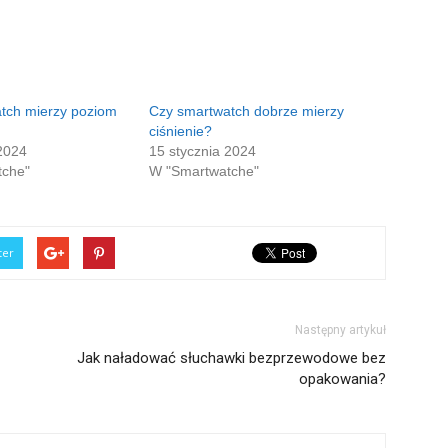
tch mierzy poziom
Czy smartwatch dobrze mierzy
ciśnienie?
2024
15 stycznia 2024
tche"
W "Smartwatche"
ter
Następny artykuł
Jak naładować słuchawki bezprzewodowe bez
opakowania?