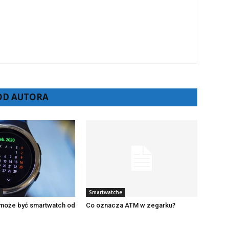
 OD AUTORA
Smartwatche
 może być smartwatch od
Co oznacza ATM w zegarku?