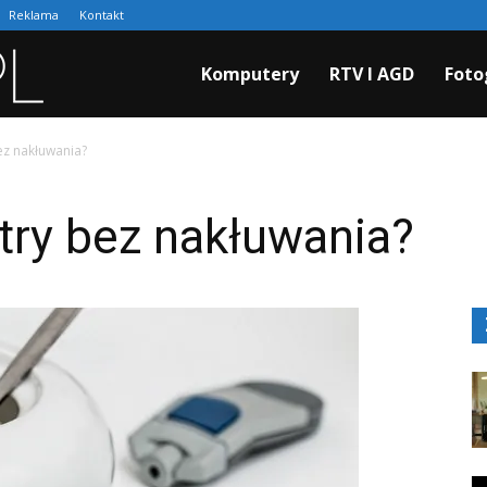
Reklama
Kontakt
Cyfraki.pl
Komputery
RTV I AGD
Foto
ez nakłuwania?
try bez nakłuwania?