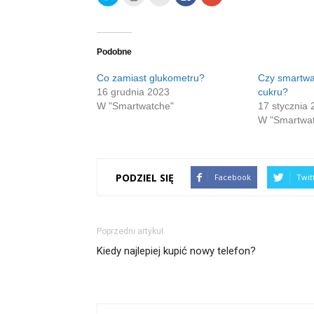
na
by
aby
to
to
Twitterze(Otwiera
wydrukować(Otwiera
wysłać
share
share
się
się
to
on
on
w
w
do
Facebook(Otwiera
Google+
nowym
nowym
znajomego
się
(Otwiera
oknie)
oknie)
przez
w
się
e-
nowym
w
Podobne
mail(Otwiera
oknie)
nowym
się
oknie)
w
Co zamiast glukometru?
Czy smartwa
nowym
16 grudnia 2023
cukru?
oknie)
W "Smartwatche"
17 stycznia 
W "Smartwa
PODZIEL SIĘ
Facebook
Twit
Poprzedni artykuł
Kiedy najlepiej kupić nowy telefon?