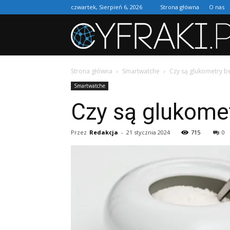
czwartek, Sierpień 6, 2026
Strona główna
O nas
Strona główna
Smartwatche
Czy są glukometry b
Smartwatche
Czy są glukome
Przez
Redakcja
-
21 stycznia 2024
715
0