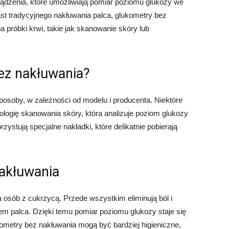
dzenia, które umożliwiają pomiar poziomu glukozy we
st tradycyjnego nakłuwania palca, glukometry bez
 próbki krwi, takie jak skanowanie skóry lub
bez nakłuwania?
posoby, w zależności od modelu i producenta. Niektóre
logię skanowania skóry, która analizuje poziom glukozy
zystują specjalne nakładki, które delikatnie pobierają
akłuwania
a osób z cukrzycą. Przede wszystkim eliminują ból i
m palca. Dzięki temu pomiar poziomu glukozy staje się
kometry bez nakłuwania mogą być bardziej higieniczne,