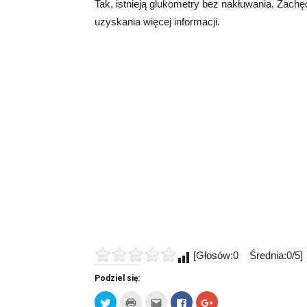
Tak, istnieją glukometry bez nakłuwania. Zachę
uzyskania więcej informacji.
[Głosów:0 Średnia:0/5]
Podziel się:
Udostępnij
Kliknij
Kliknij,
Click
Click