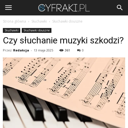
Cyfraki.pl
Strona główna
Słuchawki
Słuchawki douszne
Słuchawki
Słuchawki douszne
Czy słuchanie muzyki szkodzi?
Przez
Redakcja
-
13 maja 2025
361
0