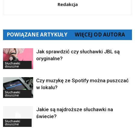
Redakcja
POWIĄZANE ARTYKUŁY
WIĘCEJ OD AUTORA
Jak sprawdzić czy słuchawki JBL są
oryginalne?
Słuchawki
douszne
Czy muzykę ze Spotify można puszczać
w lokalu?
Słuchawki
douszne
Jakie są najdroższe słuchawki na
świecie?
Słuchawki
douszne