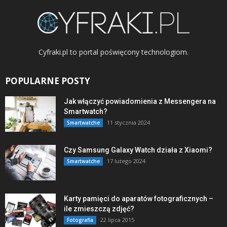
Cyfraki.pl to portal poświęcony technologiom.
POPULARNE POSTY
Jak włączyć powiadomienia z Messengera na
Smartwatch?
11 stycznia 2024
Smartwatche
Czy Samsung Galaxy Watch działa z Xiaomi?
17 lutego 2024
Smartwatche
Karty pamięci do aparatów fotograficznych –
ile zmieszczą zdjęć?
22 lipca 2015
Fotografia