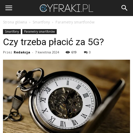
Cyfraki.pl
Strona główna
Smartfony
Parametry smartfonów
Smartfony
Parametry smartfonów
Czy trzeba płacić za 5G?
Przez
Redakcja
-
7 kwietnia 2024
619
0