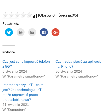
[Głosów:0 Średnia:0/5]
Podziel się:
Udostępnij
Kliknij
Kliknij,
Click
Click
na
by
aby
to
to
Twitterze(Otwiera
wydrukować(Otwiera
wysłać
share
share
się
się
to
on
on
w
w
do
Facebook(Otwiera
Google+
nowym
nowym
znajomego
się
(Otwiera
oknie)
oknie)
przez
w
się
e-
nowym
w
Podobne
mail(Otwiera
oknie)
nowym
się
oknie)
w
Czy jest sens kupować telefon
Czy trzeba płacić za aplikacje
nowym
z 5G?
na iPhone?
oknie)
5 stycznia 2024
30 stycznia 2024
W "Parametry smartfonów"
W "Parametry smartfonów"
Internet rzeczy, IoT - co to
jest? Jak technologia IoT
może usprawnić pracę
przedsiębiorstwa?
21 kwietnia 2021
W "Komputery"