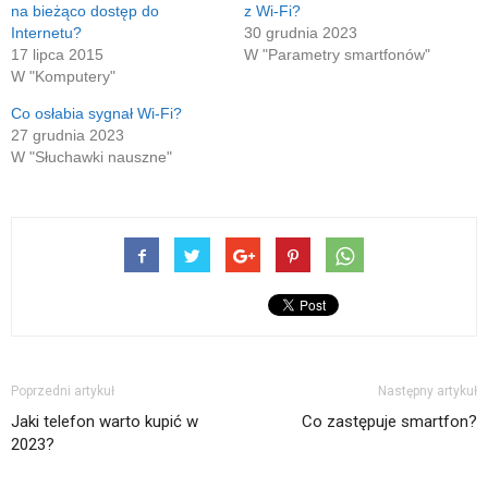
nowym
na bieżąco dostęp do
z Wi-Fi?
oknie)
Internetu?
30 grudnia 2023
17 lipca 2015
W "Parametry smartfonów"
W "Komputery"
Co osłabia sygnał Wi-Fi?
27 grudnia 2023
W "Słuchawki nauszne"
Poprzedni artykuł
Następny artykuł
Jaki telefon warto kupić w
Co zastępuje smartfon?
2023?