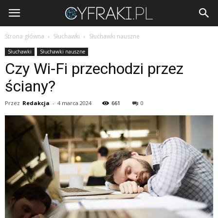
Cyfraki.pl
Strona główna
Słuchawki
Słuchawki nauszne
Słuchawki
Słuchawki nauszne
Czy Wi-Fi przechodzi przez
ściany?
Przez
Redakcja
-
4 marca 2024
661
0