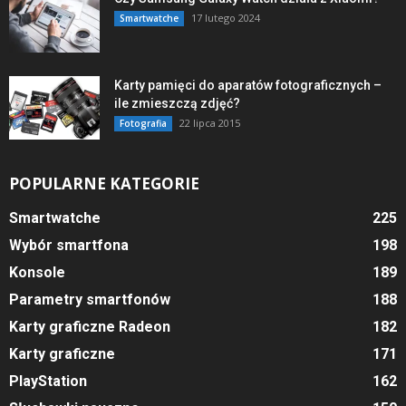
17 lutego 2024
Smartwatche
Karty pamięci do aparatów fotograficznych –
ile zmieszczą zdjęć?
22 lipca 2015
Fotografia
POPULARNE KATEGORIE
Smartwatche
225
Wybór smartfona
198
Konsole
189
Parametry smartfonów
188
Karty graficzne Radeon
182
Karty graficzne
171
PlayStation
162