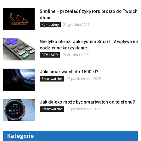
Simline – przenieś fizykę toru prosto do Twoich
dłoni!
31 grudnia 2025
Komputery
Nie tylko obraz. Jak system Smart TV wpływa na
codzienne korzystanie...
29 grudnia 2025
RTV i AGD
Jaki smartwatch do 1500 zł?
25 października 2025
Smartwatche
Jak daleko może być smartwatch od telefonu?
25 października 2025
Smartwatche
Kategorie