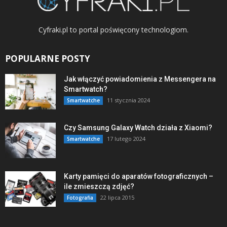
Cyfraki.pl to portal poświęcony technologiom.
POPULARNE POSTY
Jak włączyć powiadomienia z Messengera na
Smartwatch?
11 stycznia 2024
Smartwatche
Czy Samsung Galaxy Watch działa z Xiaomi?
17 lutego 2024
Smartwatche
Karty pamięci do aparatów fotograficznych –
ile zmieszczą zdjęć?
22 lipca 2015
Fotografia