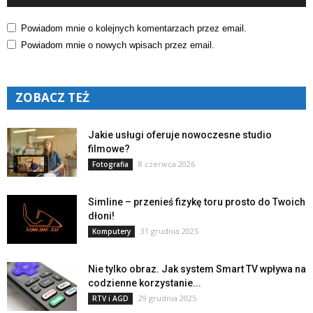
Powiadom mnie o kolejnych komentarzach przez email.
Powiadom mnie o nowych wpisach przez email.
ZOBACZ TEŻ
Jakie usługi oferuje nowoczesne studio
filmowe?
8 czerwca 2026
Fotografia
Simline – przenieś fizykę toru prosto do Twoich
dłoni!
31 grudnia 2025
Komputery
Nie tylko obraz. Jak system Smart TV wpływa na
codzienne korzystanie...
29 grudnia 2025
RTV i AGD