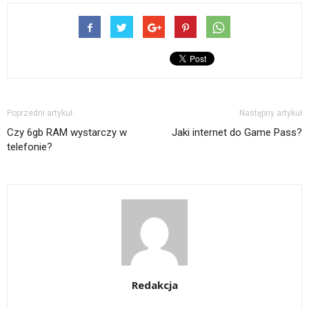
nowym
nowym
znajomego
się
(Otwiera
oknie)
oknie)
przez
w
się
e-
nowym
w
mail(Otwiera
oknie)
nowym
się
oknie)
w
nowym
oknie)
Poprzedni artykuł
Następny artykuł
Czy 6gb RAM wystarczy w
Jaki internet do Game Pass?
telefonie?
Redakcja