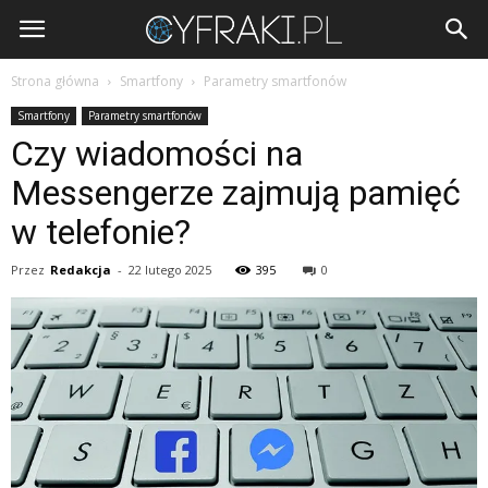
Cyfraki.pl
Strona główna
Smartfony
Parametry smartfonów
Smartfony
Parametry smartfonów
Czy wiadomości na
Messengerze zajmują pamięć
w telefonie?
Przez
Redakcja
-
22 lutego 2025
395
0