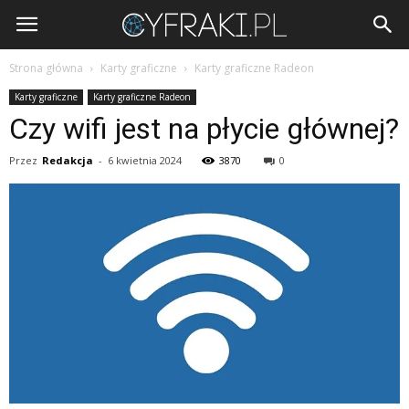
Cyfraki.pl
Strona główna
Karty graficzne
Karty graficzne Radeon
Karty graficzne
Karty graficzne Radeon
Czy wifi jest na płycie głównej?
Przez
Redakcja
-
6 kwietnia 2024
3870
0