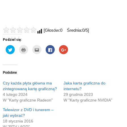
[Głosów:0 Średnia:0/5]
Podziel się:
Udostępnij
Kliknij
Kliknij,
Click
Click
na
by
aby
to
to
Twitterze(Otwiera
wydrukować(Otwiera
wysłać
share
share
się
się
to
on
on
w
w
do
Facebook(Otwiera
Google+
nowym
nowym
znajomego
się
(Otwiera
oknie)
oknie)
przez
w
się
e-
nowym
w
Podobne
mail(Otwiera
oknie)
nowym
się
oknie)
w
Czy każda płyta główna ma
Jaka karta graficzna do
nowym
zintegrowaną kartę graficzną?
internetu?
oknie)
4 lutego 2024
29 grudnia 2023
W "Karty graficzne Radeon"
W "Karty graficzne NVIDIA"
Telewizor z DVD i tunerem –
jaki wybrać?
18 stycznia 2016
W "RTV i AGD"