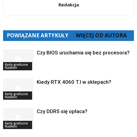
Redakcja
POWIĄZANE ARTYKUŁY
WIĘCEJ OD AUTORA
Czy BIOS uruchamia się bez procesora?
Karty graficzne
Radeon
Kiedy RTX 4060 T.I w sklepach?
Karty graficzne
Radeon
Czy DDR5 się opłaca?
Karty graficzne
Radeon