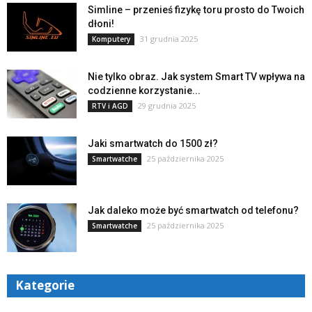
Simline – przenieś fizykę toru prosto do Twoich
dłoni!
31 grudnia 2025
Komputery
Nie tylko obraz. Jak system Smart TV wpływa na
codzienne korzystanie...
29 grudnia 2025
RTV i AGD
Jaki smartwatch do 1500 zł?
25 października 2025
Smartwatche
Jak daleko może być smartwatch od telefonu?
25 października 2025
Smartwatche
Kategorie