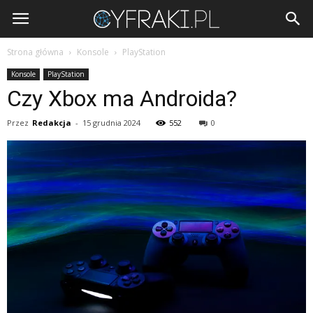
Cyfraki.pl
Strona główna
Konsole
PlayStation
Konsole
PlayStation
Czy Xbox ma Androida?
Przez
Redakcja
-
15 grudnia 2024
552
0