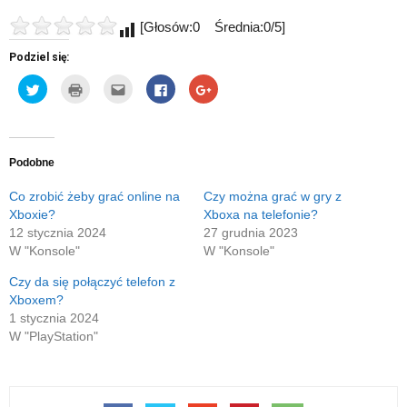
[Głosów:0 Średnia:0/5]
Podziel się:
Udostępnij
Kliknij
Kliknij,
Click
Click
na
by
aby
to
to
Twitterze(Otwiera
wydrukować(Otwiera
wysłać
share
share
się
się
to
on
on
w
w
do
Facebook(Otwiera
Google+
nowym
nowym
znajomego
się
(Otwiera
oknie)
oknie)
przez
w
się
e-
nowym
w
Podobne
mail(Otwiera
oknie)
nowym
się
oknie)
w
Co zrobić żeby grać online na
Czy można grać w gry z
nowym
Xboxie?
Xboxa na telefonie?
oknie)
12 stycznia 2024
27 grudnia 2023
W "Konsole"
W "Konsole"
Czy da się połączyć telefon z
Xboxem?
1 stycznia 2024
W "PlayStation"