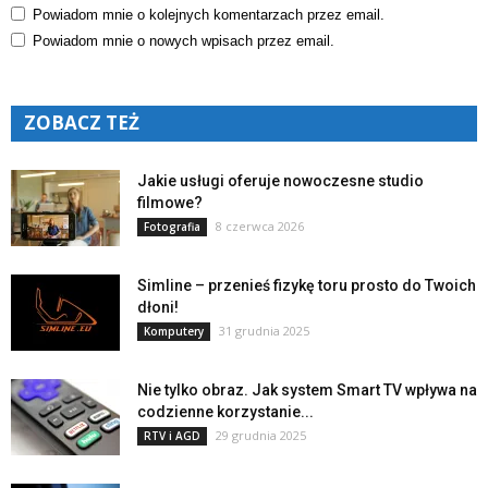
Powiadom mnie o kolejnych komentarzach przez email.
Powiadom mnie o nowych wpisach przez email.
ZOBACZ TEŻ
Jakie usługi oferuje nowoczesne studio
filmowe?
8 czerwca 2026
Fotografia
Simline – przenieś fizykę toru prosto do Twoich
dłoni!
31 grudnia 2025
Komputery
Nie tylko obraz. Jak system Smart TV wpływa na
codzienne korzystanie...
29 grudnia 2025
RTV i AGD