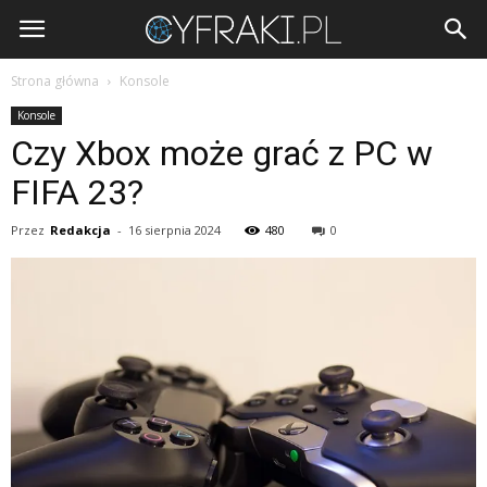
Cyfraki.pl
Strona główna
Konsole
Konsole
Czy Xbox może grać z PC w
FIFA 23?
Przez
Redakcja
-
16 sierpnia 2024
480
0