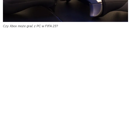
Czy Xbox może grać z PC w FIFA 23?