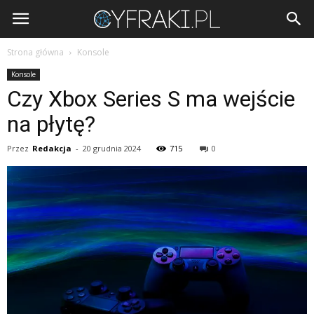
Cyfraki.pl
Strona główna
Konsole
Konsole
Czy Xbox Series S ma wejście
na płytę?
Przez
Redakcja
-
20 grudnia 2024
715
0