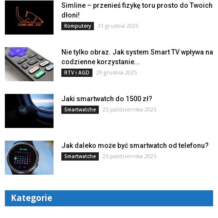
Simline – przenieś fizykę toru prosto do Twoich
dłoni!
31 grudnia 2025
Komputery
Nie tylko obraz. Jak system Smart TV wpływa na
codzienne korzystanie...
29 grudnia 2025
RTV i AGD
Jaki smartwatch do 1500 zł?
25 października 2025
Smartwatche
Jak daleko może być smartwatch od telefonu?
25 października 2025
Smartwatche
Kategorie
Kategorie