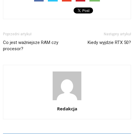
się
oknie)
w
nowym
oknie)
Poprzedni artykuł
Następny artykuł
Co jest ważniejsze RAM czy
Kiedy wyjdzie RTX 50?
procesor?
Redakcja