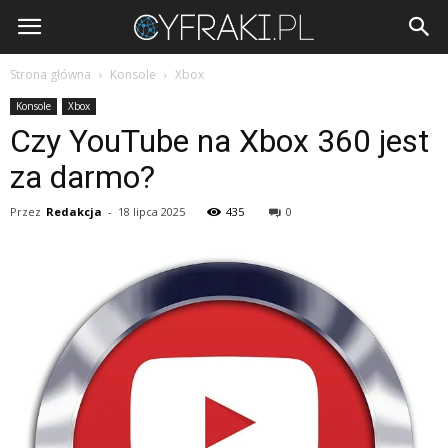
Cyfraki.pl
Strona główna
Konsole
Xbox
Konsole
Xbox
Czy YouTube na Xbox 360 jest
za darmo?
Przez
Redakcja
-
18 lipca 2025
435
0