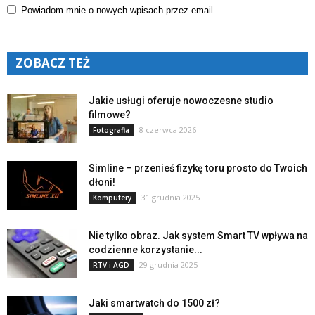
Powiadom mnie o nowych wpisach przez email.
ZOBACZ TEŻ
Jakie usługi oferuje nowoczesne studio
filmowe?
8 czerwca 2026
Fotografia
Simline – przenieś fizykę toru prosto do Twoich
dłoni!
31 grudnia 2025
Komputery
Nie tylko obraz. Jak system Smart TV wpływa na
codzienne korzystanie...
29 grudnia 2025
RTV i AGD
Jaki smartwatch do 1500 zł?