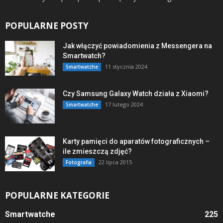
POPULARNE POSTY
Jak włączyć powiadomienia z Messengera na
Smartwatch?
11 stycznia 2024
Smartwatche
Czy Samsung Galaxy Watch działa z Xiaomi?
17 lutego 2024
Smartwatche
Karty pamięci do aparatów fotograficznych –
ile zmieszczą zdjęć?
22 lipca 2015
Fotografia
POPULARNE KATEGORIE
Smartwatche
225