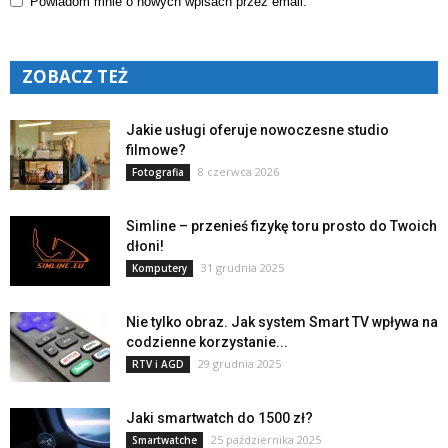
Powiadom mnie o nowych wpisach przez email.
ZOBACZ TEŻ
Jakie usługi oferuje nowoczesne studio
filmowe?
8 czerwca 2026
Fotografia
Simline – przenieś fizykę toru prosto do Twoich
dłoni!
31 grudnia 2025
Komputery
Nie tylko obraz. Jak system Smart TV wpływa na
codzienne korzystanie...
29 grudnia 2025
RTV i AGD
Jaki smartwatch do 1500 zł?
25 października 2025
Smartwatche