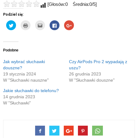
[Głosów:0 Średnia:0/5]
Podziel się:
Udostępnij
Kliknij
Kliknij,
Click
Click
na
by
aby
to
to
Twitterze(Otwiera
wydrukować(Otwiera
wysłać
share
share
się
się
to
on
on
w
w
do
Facebook(Otwiera
Google+
nowym
nowym
znajomego
się
(Otwiera
oknie)
oknie)
przez
w
się
e-
nowym
w
Podobne
mail(Otwiera
oknie)
nowym
się
oknie)
w
Jak wybrać słuchawki
Czy AirPods Pro 2 wypadają z
nowym
douszne?
uszu?
oknie)
19 stycznia 2024
26 grudnia 2023
W "Słuchawki nauszne"
W "Słuchawki douszne"
Jakie słuchawki do telefonu?
14 grudnia 2023
W "Słuchawki"