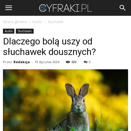
Cyfraki.pl
Strona główna
Audio
Słuchawki
Audio
Słuchawki
Dlaczego bolą uszy od
słuchawek dousznych?
Przez
Redakcja
-
19 stycznia 2024
500
0