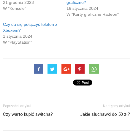
21 grudnia 2023
graficzne?
oknie)
W "Konsole"
16 stycznia 2024
W "Karty graficzne Radeon"
Czy da się połączyć telefon z
Xboxem?
1 stycznia 2024
W "PlayStation"
Poprzedni artykuł
Następny artykuł
Czy warto kupić switcha?
Jakie słuchawki do 50 zł?