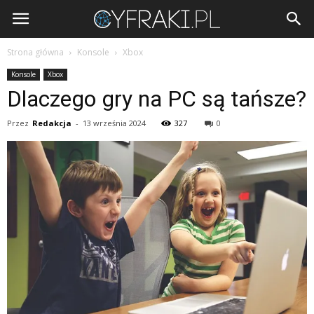
Cyfraki.pl
Strona główna
Konsole
Xbox
Konsole
Xbox
Dlaczego gry na PC są tańsze?
Przez
Redakcja
-
13 września 2024
327
0