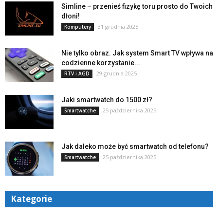
Simline – przenieś fizykę toru prosto do Twoich
dłoni!
31 grudnia 2025
Komputery
Nie tylko obraz. Jak system Smart TV wpływa na
codzienne korzystanie...
29 grudnia 2025
RTV i AGD
Jaki smartwatch do 1500 zł?
25 października 2025
Smartwatche
Jak daleko może być smartwatch od telefonu?
25 października 2025
Smartwatche
Kategorie