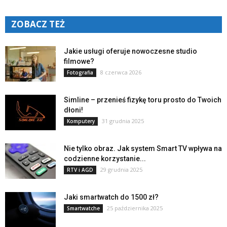
ZOBACZ TEŻ
Jakie usługi oferuje nowoczesne studio
filmowe?
8 czerwca 2026
Fotografia
Simline – przenieś fizykę toru prosto do Twoich
dłoni!
31 grudnia 2025
Komputery
Nie tylko obraz. Jak system Smart TV wpływa na
codzienne korzystanie...
29 grudnia 2025
RTV i AGD
Jaki smartwatch do 1500 zł?
25 października 2025
Smartwatche