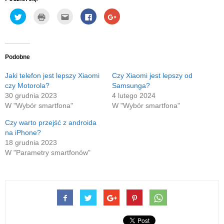
Udostępnij
Kliknij
Kliknij,
Click
Click
na
by
aby
to
to
Twitterze(Otwiera
wydrukować(Otwiera
wysłać
share
share
się
się
to
on
on
w
w
do
Facebook(Otwiera
Google+
nowym
nowym
znajomego
się
(Otwiera
oknie)
oknie)
przez
w
się
e-
nowym
w
Podobne
mail(Otwiera
oknie)
nowym
się
oknie)
w
Jaki telefon jest lepszy Xiaomi
Czy Xiaomi jest lepszy od
nowym
czy Motorola?
Samsunga?
oknie)
30 grudnia 2023
4 lutego 2024
W "Wybór smartfona"
W "Wybór smartfona"
Czy warto przejść z androida
na iPhone?
18 grudnia 2023
W "Parametry smartfonów"