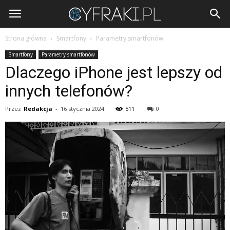
Cyfraki.pl
Strona główna
Smartfony
Parametry smartfonów
Smartfony
Parametry smartfonów
Dlaczego iPhone jest lepszy od
innych telefonów?
Przez
Redakcja
-
16 stycznia 2024
511
0