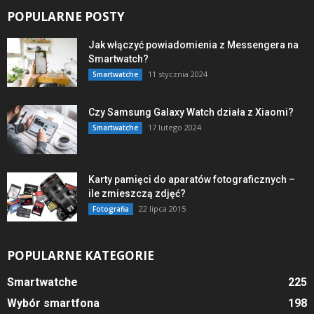
POPULARNE POSTY
Jak włączyć powiadomienia z Messengera na
Smartwatch?
11 stycznia 2024
Smartwatche
Czy Samsung Galaxy Watch działa z Xiaomi?
17 lutego 2024
Smartwatche
Karty pamięci do aparatów fotograficznych –
ile zmieszczą zdjęć?
22 lipca 2015
Fotografia
POPULARNE KATEGORIE
Smartwatche
225
Wybór smartfona
198