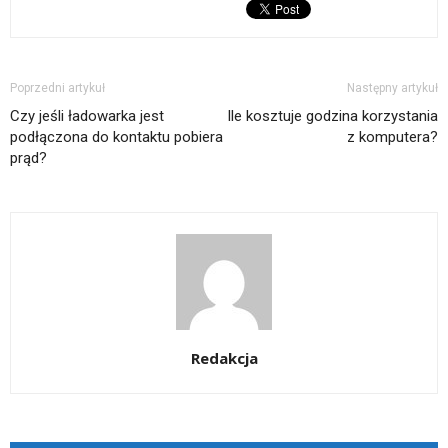
nowym
oknie)
Poprzedni artykuł
Następny artykuł
Czy jeśli ładowarka jest
Ile kosztuje godzina korzystania
podłączona do kontaktu pobiera
z komputera?
prąd?
Redakcja