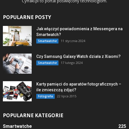
Cyfraki.pl to portal poświęcony technologiom.
POPULARNE POSTY
Jak włączyć powiadomienia z Messengera na
Smartwatch?
11 stycznia 2024
Smartwatche
Czy Samsung Galaxy Watch działa z Xiaomi?
17 lutego 2024
Smartwatche
Karty pamięci do aparatów fotograficznych –
ile zmieszczą zdjęć?
22 lipca 2015
Fotografia
POPULARNE KATEGORIE
Smartwatche
225