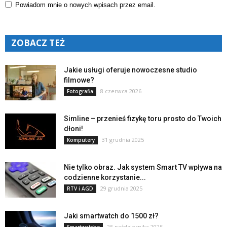
Powiadom mnie o nowych wpisach przez email.
ZOBACZ TEŻ
Jakie usługi oferuje nowoczesne studio
filmowe?
8 czerwca 2026
Fotografia
Simline – przenieś fizykę toru prosto do Twoich
dłoni!
31 grudnia 2025
Komputery
Nie tylko obraz. Jak system Smart TV wpływa na
codzienne korzystanie...
29 grudnia 2025
RTV i AGD
Jaki smartwatch do 1500 zł?
25 października 2025
Smartwatche