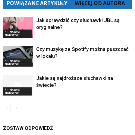
POWIĄZANE ARTYKUŁY
WIĘCEJ OD AUTORA
Jak sprawdzić czy słuchawki JBL są
oryginalne?
Słuchawki
douszne
Czy muzykę ze Spotify można puszczać
w lokalu?
Słuchawki
douszne
Jakie są najdroższe słuchawki na
świecie?
Słuchawki
douszne
ZOSTAW ODPOWIEDŹ