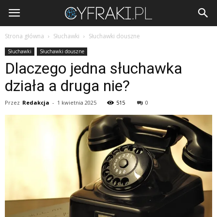
Cyfraki.pl
Strona główna
Słuchawki
Słuchawki douszne
Słuchawki
Słuchawki douszne
Dlaczego jedna słuchawka
działa a druga nie?
Przez
Redakcja
-
1 kwietnia 2025
515
0